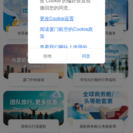
改 Cookie 的偏好设置或
厦航董事长赵东出席联合国全球契约组织理事会 向世界传递中国声音
撤回您的同意。
厦航新开福建首条直飞马尔代夫航线 马旅游和交通部长接机
更改Cookie设置
厦航新开福州往返韩国直飞航线
阅读厦门航空的Cookie政
优享服务，舒适旅程
旅客乘机陪同引导服务
策
新规落地！厦航保障首批厦门机场24小时直接过境免办边检手续旅客
查看我们网站上使用的
Cookie的完整列表
拒绝
同意
厦门中转旅游
学生出行额外行李福利
团体出行选厦航
厦航商务舱/公务舱套票