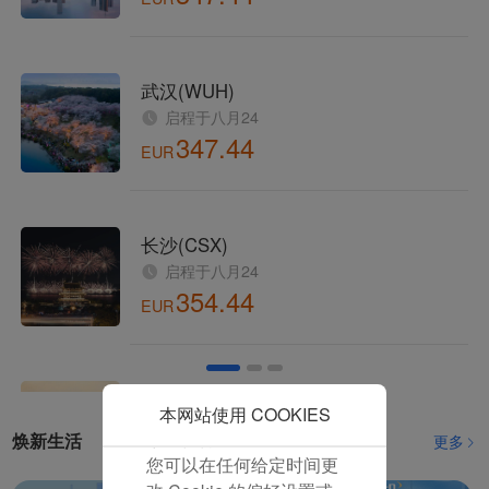
并为您提供最佳的用户体
传递中国声音！厦航董事长赵东出席联合国全球契约组织理事会
验。 使用本网站，功能型
厦航开通福建首条马尔代夫定期航线
和分析型Cookie将被安装
在您的浏览器中。
厦门航空成立40周年大会召开
在您的同意下，我们还将
鹭行天下 厦航正式推出空铁联运产品
使用营销Cookie (i) 分析
我们的营销绩效 (ii) 个性
十年最佳！厦航斩获2023年度「最佳航空公司」
化我们广告中的优惠信
厦航与芒果TV共同打造《初入职场·机长季》 开启多领域战略合作
息。 通过放置这些
Cookie，厦门航空和第三
厦航发布My Family系列IP 解锁出行新体验
方可以跟踪您的互联网行
为以使我们的内容和广告
厦航将复航泉州-曼谷航线
与您的兴趣更加契合。
厦航与莆田市政府签署战略协议
点击“接受”即表示您同意
放置所有的营销Cookie。
厦航发布2023年社会责任报告
点击“拒绝”，我们将不会
本网站使用 COOKIES
厦航启动“绿色未来”生态守护行动
放置任何营销Cookie。
焕新生活
更多
您可以在任何给定时间更
全航点行李直达！厦航在厦门实现“全面通程”