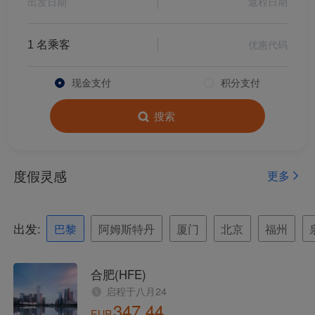
全国政协委员赵东：聚焦民航发展，为经济与环境共融“发声”
美妆个护品牌云初正式发布，提供航旅美学新方案
妈祖再乘厦航飞机：一场“神仙”级别的空中之旅
现金支付
积分支付
厦航顺利实现2024航空安全年
搜索
每日一班！厦航北京大兴—老挝万象航线正式开通！
福气满满！妈祖免费乘厦航航班进京
厦航出席COP16大会，以绿色行动诠释高质量发展与社会责任
厦航携手米其林指南开启福建对味之旅
联合国高级官员点赞厦航可持续发展实践
厦航再获APEX“世界级航空公司”大奖 为唯一入选中国航空公司
Xiamenair.com使用功能
解放双手！厦航开通澳洲经厦门中转行李直挂服务
型和分析型Cookie 来确
厦航总经理谢兵参加IATA世界安全与运行大会 宣布厦航将承办2025年度大会
保我们的网站正常运行，