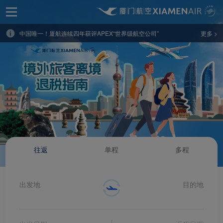
厦航承办国际航协年度盛会在中国厦门召开
中国唯一！厦航连续四年获评APEX“世界级航空公司”
更多 >
国际航协世界安全与运行大会首次在中国举办
米其林星味进全舱再升级！厦航空厨拓展全舱星级餐饮服务
暑运大幕拉开！厦航计划执行航班超四万
厦航连续11年蝉联“最佳航空公司”大奖
厦航云端餐谱再添非遗风味 湖头米粉开启闽味文化之旅
厦航发布2024年度社会责任报告
往返
单程
多程
厦航董事长赵东赴印尼出席全球企业共建高质量“一带一路”峰会
福建首家 厦航费尔蒙酒店正式启幕
出发地
目的地
厦航再度牵手世界田联钻石联赛
厦航服务文化体验馆投用 开启“天地共美”人文新篇