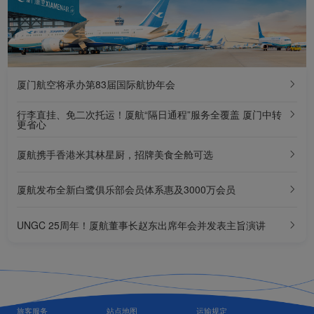
厦门航空将承办第83届国际航协年会
行李直挂、免二次托运！厦航“隔日通程”服务全覆盖 厦门中转
更省心
厦航携手香港米其林星厨，招牌美食全舱可选
厦航发布全新白鹭俱乐部会员体系惠及3000万会员
UNGC 25周年！厦航董事长赵东出席年会并发表主旨演讲
旅客服务
站点地图
运输规定