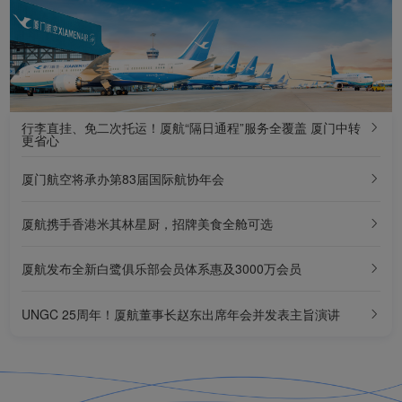
全航点行李直达！厦航在厦门实现“全面通程”
厦航董事长赵东出席联合国全球契约组织理事会 向世界传递中国声音
厦航新开福建首条直飞马尔代夫航线 马旅游和交通部长接机
厦航新开福州往返韩国直飞航线
行李直挂、免二次托运！厦航“隔日通程”服务全覆盖 厦门中转
更省心
新规落地！厦航保障首批厦门机场24小时直接过境免办边检手续旅客
厦门航空将承办第83届国际航协年会
厦航携手香港米其林星厨，招牌美食全舱可选
厦航发布全新白鹭俱乐部会员体系惠及3000万会员
UNGC 25周年！厦航董事长赵东出席年会并发表主旨演讲