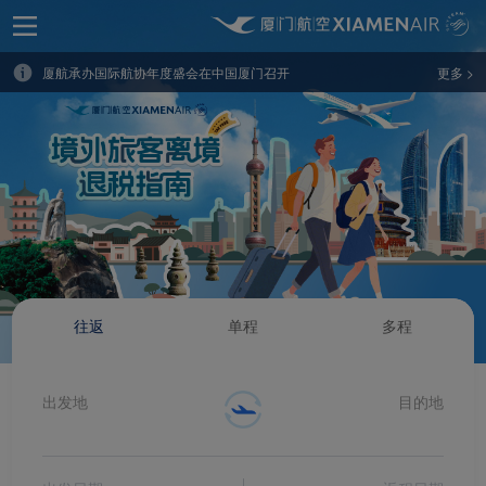
UNGC 25周年！厦航董事长赵东出席年会并发表主旨演讲
厦航承办国际航协年度盛会在中国厦门召开
更多 >
中国唯一！厦航连续四年获评APEX“世界级航空公司”
米其林星味进全舱再升级！厦航空厨拓展全舱星级餐饮服务
国际航协世界安全与运行大会首次在中国举办
厦航连续11年蝉联“最佳航空公司”大奖
暑运大幕拉开！厦航计划执行航班超四万
厦航董事长赵东赴印尼出席全球企业共建高质量“一带一路”峰会
往返
单程
多程
厦航发布2024年度社会责任报告
厦航云端餐谱再添非遗风味 湖头米粉开启闽味文化之旅
出发地
目的地
厦航服务文化体验馆投用 开启“天地共美”人文新篇
Xiamenair.com使用功能
型和分析型Cookie 来确
厦航再度牵手世界田联钻石联赛