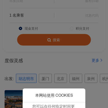
保我们的网站正常运行，
福建首家 厦航费尔蒙酒店正式启幕
并为您提供最佳的用户体
验。 使用本网站，功能型
全国政协委员赵东：聚焦民航发展，为经济与环境共融“发声”
和分析型Cookie将被安装
美妆个护品牌云初正式发布，提供航旅美学新方案
在您的浏览器中。
现金支付
积分支付
在您的同意下，我们还将
妈祖再乘厦航飞机：一场“神仙”级别的空中之旅
使用营销Cookie (i) 分析
搜索
福气满满！妈祖免费乘厦航航班进京
我们的营销绩效 (ii) 个性
化我们广告中的优惠信
每日一班！厦航北京大兴—老挝万象航线正式开通！
息。 通过放置这些
Cookie，厦门航空和第三
厦航顺利实现2024航空安全年
方可以跟踪您的互联网行
厦航出席COP16大会，以绿色行动诠释高质量发展与社会责任
为以使我们的内容和广告
与您的兴趣更加契合。
厦航携手米其林指南开启福建对味之旅
点击“接受”即表示您同意
联合国高级官员点赞厦航可持续发展实践
放置所有的营销Cookie。
点击“拒绝”，我们将不会
本网站使用 COOKIES
厦航再获APEX“世界级航空公司”大奖 为唯一入选中国航空公司
放置任何营销Cookie。
解放双手！厦航开通澳洲经厦门中转行李直挂服务
您可以在任何给定时间更