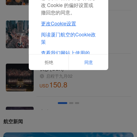
改 Cookie 的偏好设置或
厦航总经理谢兵参加IATA世界安全与运行大会 宣布厦航将承办2025年度大会
撤回您的同意。
传递中国声音！厦航董事长赵东出席联合国全球契约组织理事会
更改Cookie设置
厦航开通福建首条马尔代夫定期航线
阅读厦门航空的Cookie政
厦门航空成立40周年大会召开
策
鹭行天下 厦航正式推出空铁联运产品
查看我们网站上使用的
Cookie的完整列表
拒绝
同意
厦航发布My Family系列IP 解锁出行新体验
厦航与芒果TV共同打造《初入职场·机长季》 开启多领域战略合作
十年最佳！厦航斩获2023年度「最佳航空公司」
厦航发布2023年社会责任报告
厦航将复航泉州-曼谷航线
厦航与莆田市政府签署战略协议
航空新闻
厦航启动“绿色未来”生态守护行动