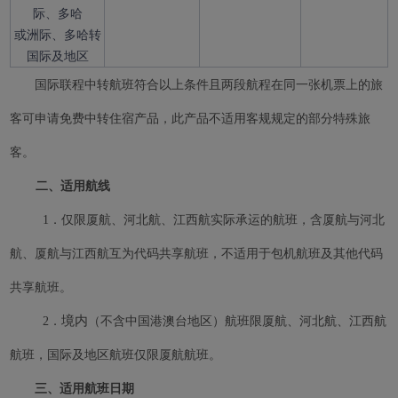
际、多哈
或洲际、多哈转
国际及地区
国际联程中转航班符合以上条件且两段航程在同一张机票上的旅
客可申请免费中转住宿产品，此产品不适用客规规定的部分特殊旅
客。
二、适用航线
1．仅限厦航、河北航、江西航实际承运的航班，含厦航与河北
航、厦航与江西航互为代码共享航班，不适用于包机航班及其他代码
共享航班。
境内
2．
（不含中国港澳台地区）航班限厦航、河北航、江西航
航班，国际及地区航班仅限厦航航班。
Xiamenair.com使用功能
型和分析型Cookie 来确
三、适用航班日期