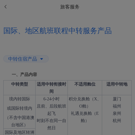
旅客服务
国际、地区航班联程中转服务产品
中转住宿产品
一、产品内容
中转类型
适用中转衔接时
不适用舱位
适用中转地
间
境内转国际
6-24小时
积分兑换舱（X、
厦门
且前、后段航班
O舱）
福州
或国际转境内
起飞
礼遇兑换舱（E
泉州
（不含中国港澳
时刻不在同一自
舱）
杭州
台地区）
然日
国际及地区转洲