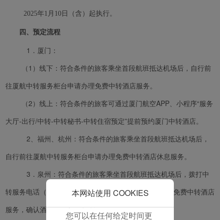
保我们的网站正常运行，
并为您提供最佳的用户体
2025年1月10日（含）起执行。
验。 使用本网站，功能型
四、预定流程
和分析型Cookie将被安装
在您的浏览器中。
1．厦门：
在您的同意下，我们还将
（1）线下：符合条件的旅客乘坐首段航班抵达机场后，自行前
使用营销Cookie (i) 分析
我们的营销绩效 (ii) 个性
往厦航中转服务柜台申请办理免费中转酒店服务。
化我们广告中的优惠信
（2）线上：符合条件的旅客可通过厦门航空APP、小程序“服务
息。 通过放置这些
Cookie，厦门航空和第三
大厅-出行/中转-中转秘书-中转住宿预定”提前预约厦门中转酒店。
方可以跟踪您的互联网行
2、
福州、杭州：符合条件的旅客乘坐首段航班抵达机场后，
为以使我们的内容和广告
与您的兴趣更加契合。
自行前往厦航中转服务柜台申请办理免费中转酒店休息服务。
点击“接受”即表示您同意
3．泉州：符合条件的旅客乘坐首段航班抵达机场后，拨打中
放置所有的营销Cookie。
点击“拒绝”，我们将不会
转服务电话（0595-85316088、0595-85318888）申请免费中转酒店
本网站使用 COOKIES
放置任何营销Cookie。
服务，确认酒店后，旅客自行前往酒店办理入住。
您可以在任何给定时间更