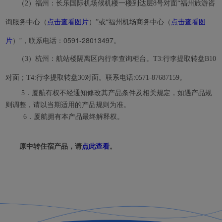
（2）福州：长乐国际机场候机楼一楼到达层8号对面“福州旅游咨
点击查看图片
）
点击查看图
询服务中心
（
”或“福州机场商务中心（
片
）”，联系电话：0591-28013497。
（3）杭州：航站楼隔离区内行李查询柜台。T3:行李提取转盘B10
对面；T4:行李提取转盘30对面。联系电话:0571-87687159。
5
．
厦航有权不经通知修改其
产品
条件
及相关
规定
，
如遇产品规
则调整，请以当期适用的产品规则为准。
6．
厦航拥有本产品最终解释权。
原中转住宿产品，请
点此查看
。