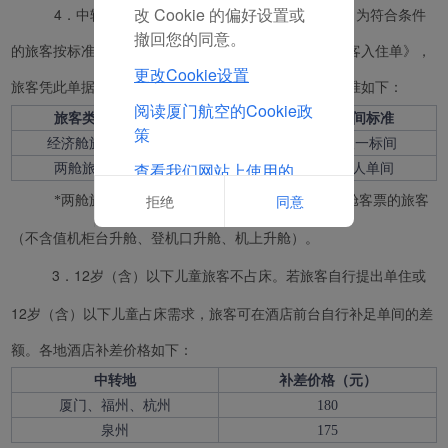
改 Cookie 的偏好设置或
4．中转服务柜台工作人员对旅客信息进行判别，为符合条件
撤回您的同意。
的旅客按标准完成酒店预定，并打印《厦门航空中转旅客入住单》，
更改Cookie设置
旅客凭此单据自行前往指定酒店办理入住。酒店安排标准如下：
阅读厦门航空的Cookie政
旅客类型
酒店标准
房间标准
策
经济舱旅客
经济舱酒店
2人一标间
查看我们网站上使用的
两舱旅客
两舱酒店
单人单间
Cookie的完整列表
拒绝
同意
*两舱旅客定义:限国际段实际购买商务舱或头等舱客票的旅客
（不含值机柜台升舱、登机口升舱、机上升舱）。
3．
12岁（含）以下儿童旅客不占床。若旅客自行提出单住或
12岁（含）
以下
儿童占床需求，旅客
可
在酒店前台
自行
补足单间的差
额
。
各地
酒店补差
价格如下：
中转地
补差价格（元）
厦门、福州、杭州
180
泉州
175