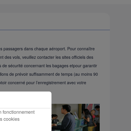
es passagers dans chaque aéroport. Pour connaître
des vols, veuillez contacter les sites officiels des
s de sécurité concernant les bagages etpour garantir
llons de prévoir suffisamment de temps (au moins 90
toir concerné pour l’enregistrement avec votre
on fonctionnement
es cookies