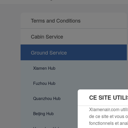
Terms and Conditions
Cabin Service
Ground Service
Xiamen Hub
Fuzhou Hub
CE SITE UTIL
Quanzhou Hub
Xiamenair.com util
Beijing Hub
de ce site et vous o
fonctionnels et anal