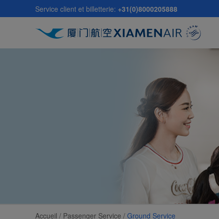
Skip
Service client et billetterie:
+31(0)8000205888
to
main
content
Accueil /
Passenger Service
/
Ground Service