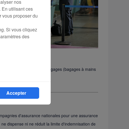
nalyser nos
 En utilisant ces
ur vous proposer du
ng. Si vous cliquez
 paramètres des
ôle de sécurité avec leurs bagages (bagages à mains
Accepter
mpagnies d'assurance nationales pour une assurance
e dispense ni ne réduit la limite d'indemnisation de