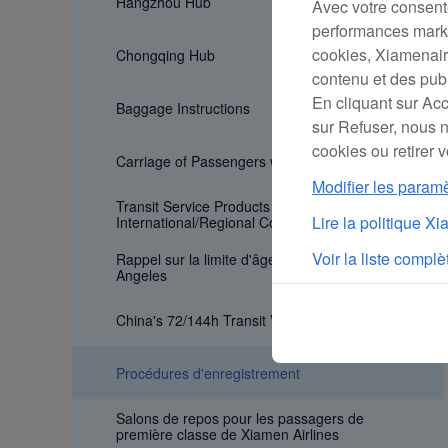
Hangzhou Hub
Avec votre consent
performances market
cookies, Xiamenair 
Chongqing Hub
contenu et des publ
En cliquant sur Acc
Baggage Instructions
sur Refuser, nous 
cookies ou retirer
Carriage of Passengers with Special Need
Modifier les param
Transit Service Products for
Lire la politique X
International/Regional Connecting Flights
Voir la liste complè
Rappel sur la limite d'âge du salon VIP de Los
Angeles
China's 72/144h Transit Visa Exemption Policy
Procédures d'enregistrement
Salons de repos pour les passagers de
première classe de Xiamen Airlines