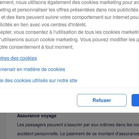
ement, nous utilisons également des cookies marketing pour a
ing et personnaliser les offres présentées dans nos publicités.
et des tiers peuvent suivre votre comportement sur internet po
icités en lien avec vos centres d'intérêt.
epter, vous consentez à l'utilisation de tous les cookies marketi
n'utiliserons aucun cookie marketing. Vous pouvez modifier les
 votre consentement à tout moment.
ètres des cookies
Contrôle de sécurité
iamenair en matière de cookies
Avant l’embarquement, les passagers doivent passer le contr
te des cookies utilisés sur notre site
et bagages en soute).
Refuser
Assurance voyage
Les passagers peuvent s’assurer par eux-mêmes dans les co
accident personnelle. Le paiement de ce montant d'assurance n