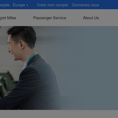
ançais - Europe
Créer mon compte
Connectez-vous
gret Miles
Passenger Service
About Us