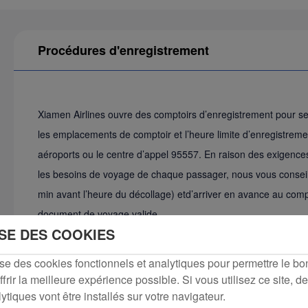
Procédures d'enregistrement
Xiamen Airlines ouvre des comptoirs d’enregistrement pour s
les emplacements de comptoir et l’heure limite d’enregistrement 
aéroports ou le centre d’appel 95557. En raison des exigence
les besoins de voyage de chaque passager, nous vous consei
min avant l’heure du décollage) etd’arriver en avance au comp
document de voyage valide.
ISE DES COOKIES
ise des cookies fonctionnels et analytiques pour permettre le b
ffrir la meilleure expérience possible. Si vous utilisez ce site, d
ytiques vont être installés sur votre navigateur.