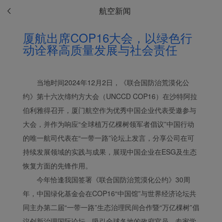
航空新闻
厦航出席COP16大会，以绿色行
动诠释高质量发展与社会责任
Xiamenair.com使用功能
型和分析型Cookie 来确
当地时间2024年12月2日，《联合国防治荒漠化公
保我们的网站正常运行，
约》第十六次缔约方大会（UNCCD COP16）在沙特阿拉
并为您提供最佳的用户体
伯利雅得召开，厦门航空作为优秀中国企业代表受邀参与
验。 使用本网站，功能型
大会，并作为响应“全球植万亿棵树领军者倡议”中国行动
和分析型Cookie将被安装
的唯一航司代表在“一带一路”论坛上发言，分享公司在可
在您的浏览器中。
持续发展领域的实践与成果，展现中国企业在ESG及生态
在您的同意下，我们还将
使用营销Cookie (i) 分析
恢复方面的先锋作用。
我们的营销绩效 (ii) 个性
今年恰逢我国签署《联合国防治荒漠化公约》30周
化我们广告中的优惠信
年，中国绿化基金会在COP16“中国馆”与世界经济论坛共
息。 通过放置这些
同主办第二届“一带一路”生态治理民间合作暨“万亿棵树”倡
Cookie，厦门航空和第三
议创新治理国际论坛，吸引全球各地的政府官员、专家学