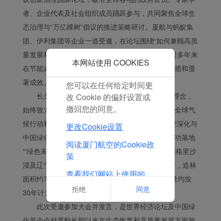
方可以跟踪您的互联网行
者、企业代表及社会组织成员踊跃参与，共同聚焦全球生
为以使我们的内容和广告
与您的兴趣更加契合。
态治理与“万亿棵树”倡议的推进策略研讨。厦航与蚂蚁集
点击“接受”即表示您同意
团、伊利集团等企业一道受邀，在论坛围绕“如何兼顾高质
放置所有的营销Cookie。
量发展和生态恢复的社会责任”进行发言，分享公司多年来
点击“拒绝”，我们将不会
本网站使用 COOKIES
在节能减排、塑料替代、生态修复等方面的创新举措和显
放置任何营销Cookie。
著成效。
您可以在任何给定时间更
长久以来，厦航树牢“绿水青山就是金山银山”理念，
改 Cookie 的偏好设置或
撤回您的同意。
始终致力于通过多种举措践行绿色发展理念，助力全球气
候行动和生态修复目标的实现。2024年，厦门航空深化与
更改Cookie设置
中国绿化基金会合作，携手开展百万森林计划，成功落地
阅读厦门航空的Cookie政
“‘绿色未来’生态守护行动”公益项目，并在内蒙古腾格里沙
策
漠及辽宁两地设立“厦航公益林”，种下4.3万棵树苗，造林
查看我们网站上使用的
面积约700亩，整体固碳量约为3291.39吨（固碳量均按
Cookie的完整列表
拒绝
同意
30年计），并同步开通绿色能量兑换树苗功能。
此次受邀参加大会并发言，是世界经济论坛及中国绿
化基金会对厦航长期以来在生态恢复和高质量发展方面努