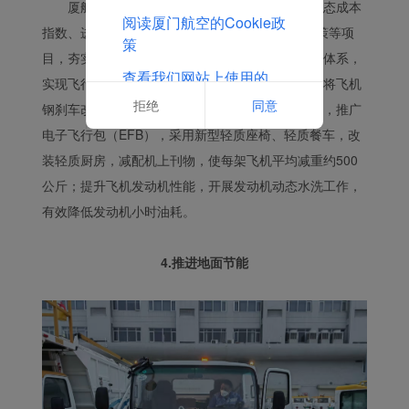
厦航精细制定飞行计划，开展灵活高度层、动态成本
阅读厦门航空的Cookie政
指数、进离场距离优化、实施5%不可预期燃油政策等项
策
目，夯实预期节油成效；建立飞行全阶段油耗监控体系，
查看我们网站上使用的
实现飞行全流程精细化管理；推进飞机减阻减重，将飞机
Cookie的完整列表
拒绝
同意
钢刹车改造为碳刹车，按照航班客座率加注饮用水，推广
电子飞行包（EFB），采用新型轻质座椅、轻质餐车，改
装轻质厨房，减配机上刊物，使每架飞机平均减重约500
公斤；提升飞机发动机性能，开展发动机动态水洗工作，
有效降低发动机小时油耗。
4.推进地面节能