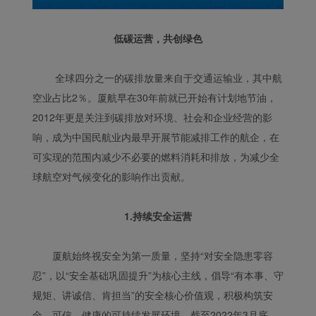
低碳运营，共创绿色
全球四分之一的碳排放量来自于交通运输业，其中航
空业占比2％。厦航早在30年前就已开始有计划地节油，
2012年更是关注到碳排放对环境、社会和企业经营的影
响，成为中国民航业内最早开展节能减排工作的航企，在
可实现的范围内减少不必要的燃料消耗和排放，为减少全
球航空对气候变化的影响作出贡献。
1.持续安全运营
厦航始终视安全为第一质量，坚持“对安全隐患零容
忍”，以“安全基础巩固提升”为核心主线，倡导“有本事、守
规矩、讲诚信、肯担当”的安全核心价值观，积极构筑安
全、可信、健康的可持续发展环境。截至2022年3月底，