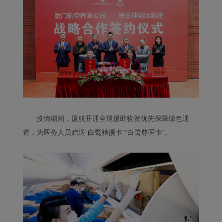
疫情期间，厦航开通全球援助物资优先保障绿色通
道，为医务人员赠送“白鹭驰援卡”“白鹭尊医卡”。