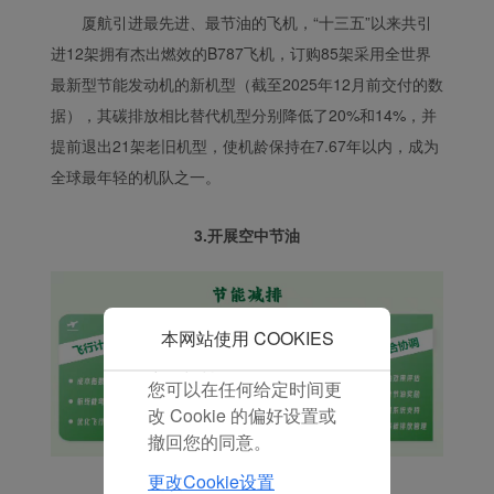
在您的浏览器中。
厦航引进最先进、最节油的飞机，“十三五”以来共引
在您的同意下，我们还将
进12架拥有杰出燃效的B787飞机，订购85架采用全世界
使用营销Cookie (i) 分析
最新型节能发动机的新机型（截至2025年12月前交付的数
我们的营销绩效 (ii) 个性
据），其碳排放相比替代机型分别降低了20%和14%，并
化我们广告中的优惠信
提前退出21架老旧机型，使机龄保持在7.67年以内，成为
息。 通过放置这些
Cookie，厦门航空和第三
全球最年轻的机队之一。
方可以跟踪您的互联网行
为以使我们的内容和广告
3.开展空中节油
与您的兴趣更加契合。
点击“接受”即表示您同意
放置所有的营销Cookie。
点击“拒绝”，我们将不会
本网站使用 COOKIES
放置任何营销Cookie。
您可以在任何给定时间更
改 Cookie 的偏好设置或
撤回您的同意。
更改Cookie设置