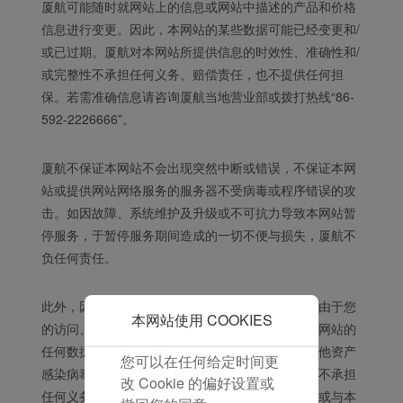
厦航可能随时就网站上的信息或网站中描述的产品和价格
验。 使用本网站，功能型
信息进行变更。因此，本网站的某些数据可能已经变更和/
和分析型Cookie将被安装
或已过期。厦航对本网站所提供信息的时效性、准确性和/
在您的浏览器中。
或完整性不承担任何义务、赔偿责任，也不提供任何担
在您的同意下，我们还将
保。若需准确信息请咨询厦航当地营业部或拨打热线“86-
使用营销Cookie (i) 分析
592-2226666”。
我们的营销绩效 (ii) 个性
化我们广告中的优惠信
息。 通过放置这些
厦航不保证本网站不会出现突然中断或错误，不保证本网
Cookie，厦门航空和第三
站或提供网站网络服务的服务器不受病毒或程序错误的攻
方可以跟踪您的互联网行
击。如因故障、系统维护及升级或不可抗力导致本网站暂
为以使我们的内容和广告
停服务，于暂停服务期间造成的一切不便与损失，厦航不
与您的兴趣更加契合。
负任何责任。
点击“接受”即表示您同意
放置所有的营销Cookie。
此外，因使用本网站所导致的结果，包括但不限于由于您
点击“拒绝”，我们将不会
本网站使用 COOKIES
的访问、使用、浏览或下载本网站或本网站的链结网站的
放置任何营销Cookie。
任何数据或而对您的计算机设备、软件、数据或其他资产
您可以在任何给定时间更
感染病毒所造成的损失或损坏，厦门航空有限公司不承担
改 Cookie 的偏好设置或
任何义务、赔偿责任，厦航也不对用户依据本网站或与本