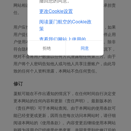
撤回您的同意。
网站相连接的第三方网站提供的信息进行经营活动承担责
更改Cookie设置
任。
阅读厦门航空的Cookie政
用户应按照要求提供及时、详尽及准确的个人资料，如果
策
用户提供的数据包含有不正确的信息，本网站保留停止用
查看我们网站上使用的
户使用本网站服务的权利。本网站对用户信息保密。除非
Cookie的完整列表
拒绝
同意
符合隐私条款约定条件，否则在未经用户同意的情况下，
绝对不会将用户数据以任何方式泄露给任何第三方。由于
用户将个人密码告知他人或与他人共享注册账户，由此导
致的任何个人资料泄露，本网站不负任何责任。
修订
厦航可能在不作出通知的情况下，在任何时间自行决定变
更本网站的任何内容和更新《责任声明》。最新版本的
《责任声明》可于本网站查阅。由于本网站的使用条款可
能已经变更或更新，因而当您每次访问本网站时，请仔细
阅读本网站的《使用条款》。内容变更后继续使用本网站
则视为该用户已经接受此类变更，并同意受到此修订后的