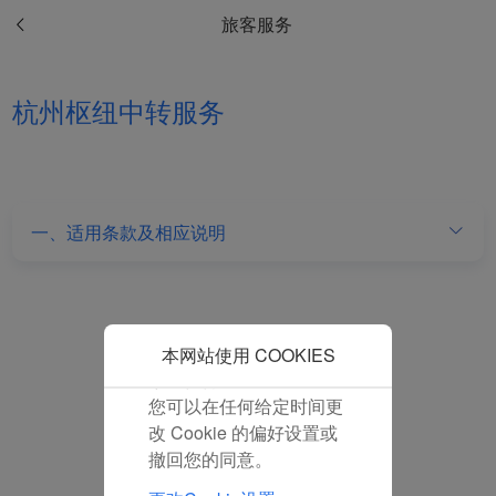
和分析型Cookie将被安装
旅客服务
在您的浏览器中。
在您的同意下，我们还将
使用营销Cookie (i) 分析
杭州枢纽中转服务
我们的营销绩效 (ii) 个性
化我们广告中的优惠信
息。 通过放置这些
Cookie，厦门航空和第三
方可以跟踪您的互联网行
一、适用条款及相应说明
为以使我们的内容和广告
与您的兴趣更加契合。
点击“接受”即表示您同意
放置所有的营销Cookie。
点击“拒绝”，我们将不会
本网站使用 COOKIES
放置任何营销Cookie。
您可以在任何给定时间更
改 Cookie 的偏好设置或
撤回您的同意。