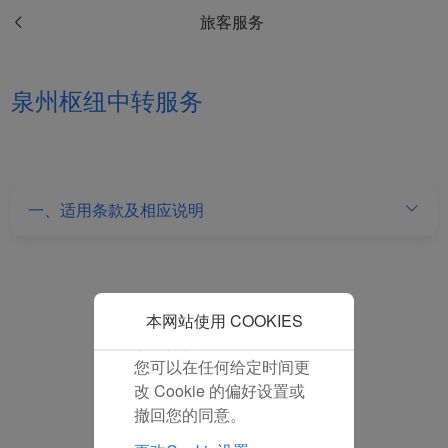
和分析型Cookie将被安装
旅客服务
在您的浏览器中。
在您的同意下，我们还将
使用营销Cookie (i) 分析
泉州枢纽中转服务
我们的营销绩效 (ii) 个性
化我们广告中的优惠信
息。 通过放置这些
Cookie，厦门航空和第三
方可以跟踪您的互联网行
一、适用条款及相应说明
为以使我们的内容和广告
与您的兴趣更加契合。
点击“接受”即表示您同意
放置所有的营销Cookie。
点击“拒绝”，我们将不会
本网站使用 COOKIES
放置任何营销Cookie。
您可以在任何给定时间更
改 Cookie 的偏好设置或
撤回您的同意。