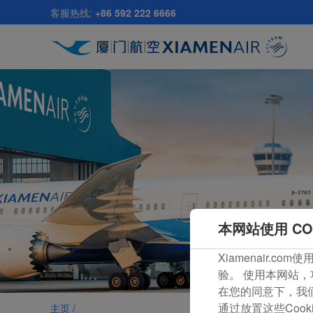
跳
客服热线:
+86 592 222 6666
至
主
要
内
容
本网站使用 CO
Xiamenair.
验。 使用本网站，
在您的同意下，我们还
通过放置这些Coo
主页 /