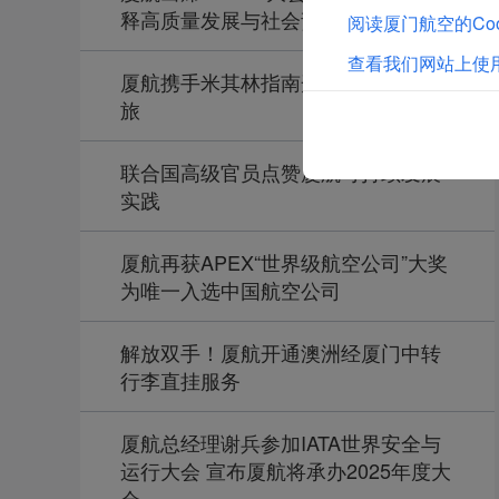
释高质量发展与社会责任
阅读厦门航空的Coo
查看我们网站上使用
厦航携手米其林指南开启福建对味之
旅
联合国高级官员点赞厦航可持续发展
实践
厦航再获APEX“世界级航空公司”大奖
为唯一入选中国航空公司
解放双手！厦航开通澳洲经厦门中转
行李直挂服务
厦航总经理谢兵参加IATA世界安全与
运行大会 宣布厦航将承办2025年度大
会