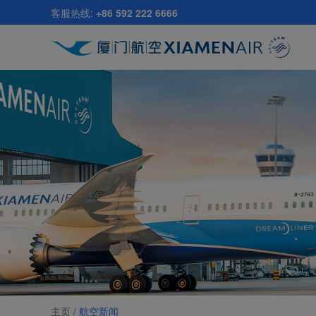
跳
客服热线:
+86 592 222 6666
至
主
要
内
容
主页 /
航空新闻