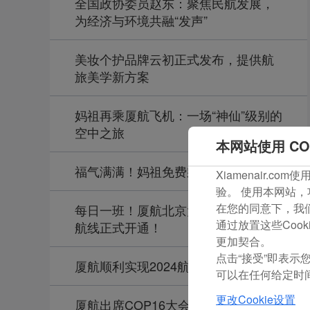
全国政协委员赵东：聚焦民航发展，
为经济与环境共融“发声”
美妆个护品牌云初正式发布，提供航
旅美学新方案
妈祖再乘厦航飞机：一场“神仙”级别的
空中之旅
本网站使用 CO
福气满满！妈祖免费乘厦航航班进京
Xiamenair.
验。 使用本网站，
在您的同意下，我们还
每日一班！厦航北京大兴—老挝万象
通过放置这些Coo
航线正式开通！
更加契合。
点击“接受”即表示您
厦航顺利实现2024航空安全年
可以在任何给定时间
更改Cookie设置
厦航出席COP16大会，以绿色行动诠