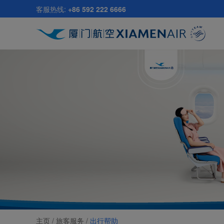
跳
客服热线:
+86 592 222 6666
至
主
要
内
容
主页 /
旅客服务
/
出行帮助