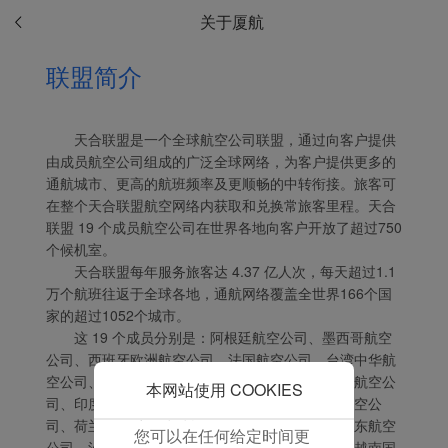
保我们的网站正常运行，
关于厦航
并为您提供最佳的用户体
验。 使用本网站，功能型
联盟简介
和分析型Cookie将被安装
在您的浏览器中。
在您的同意下，我们还将
天合联盟是一个全球航空公司联盟，通过向客户提供
使用营销Cookie (i) 分析
由成员航空公司组成的广泛全球网络，为客户提供更多的
我们的营销绩效 (ii) 个性
通航城市、更高的航班频率及更顺畅的中转衔接。旅客可
化我们广告中的优惠信
在整个天合联盟航空网络内获取和兑换常旅客里程。天合
息。 通过放置这些
联盟 19 个成员航空公司在世界各地向客户开放了超过750
Cookie，厦门航空和第三
个候机室。
方可以跟踪您的互联网行
天合联盟每年服务旅客达 4.37 亿人次，每天超过1.1
为以使我们的内容和广告
万个航班往返于全球各地，通航网络覆盖全世界166个国
与您的兴趣更加契合。
家的超过1052个城市。
这 19 个成员分别是：阿根廷航空公司、墨西哥航空
点击“接受”即表示您同意
公司、西班牙欧洲航空公司、法国航空公司、台湾中华航
放置所有的营销Cookie。
空公司、中国东方航空公司、北欧航空公司、达美航空公
点击“拒绝”，我们将不会
本网站使用 COOKIES
司、印度尼西亚鹰航、意大利航空公司、肯尼亚航空公
放置任何营销Cookie。
司、荷兰皇家航空公司、大韩航空公司、黎巴嫩中东航空
您可以在任何给定时间更
公司、沙特阿拉伯航空公司、罗马尼亚航空公司、越南国