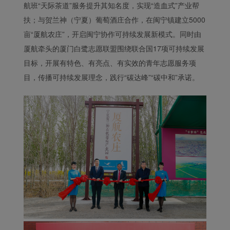
航班“天际茶道”服务提升其知名度，实现“造血式”产业帮
扶；与贺兰神（宁夏）葡萄酒庄合作，在闽宁镇建立5000
亩“厦航农庄”，开启闽宁协作可持续发展新模式。同时由
厦航牵头的厦门白鹭志愿联盟围绕联合国17项可持续发展
目标，开展有特色、有亮点、有实效的青年志愿服务项
目，传播可持续发展理念，践行“碳达峰”“碳中和”承诺。