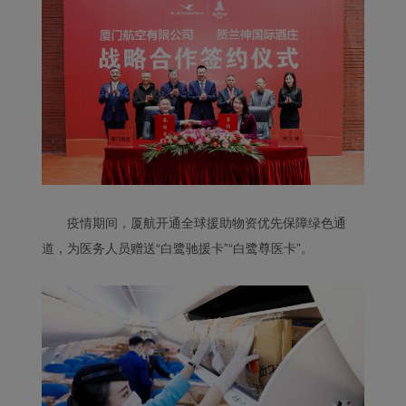
疫情期间，厦航开通全球援助物资优先保障绿色通
道，为医务人员赠送“白鹭驰援卡”“白鹭尊医卡”。