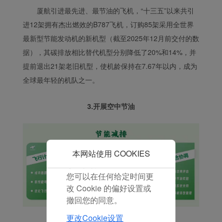
在您的浏览器中。
厦航引进最先进、最节油的飞机，“十三五”以来共引
在您的同意下，我们还将
进12架拥有杰出燃效的B787飞机，订购85架采用全世界
使用营销Cookie (i) 分析
最新型节能发动机的新机型（截至2025年12月前交付的数
我们的营销绩效 (ii) 个性
据），其碳排放相比替代机型分别降低了20%和14%，并
化我们广告中的优惠信
提前退出21架老旧机型，使机龄保持在7.67年以内，成为
息。 通过放置这些
全球最年轻的机队之一。
Cookie，厦门航空和第三
方可以跟踪您的互联网行
为以使我们的内容和广告
3.开展空中节油
与您的兴趣更加契合。
点击“接受”即表示您同意
放置所有的营销Cookie。
点击“拒绝”，我们将不会
本网站使用 COOKIES
放置任何营销Cookie。
您可以在任何给定时间更
改 Cookie 的偏好设置或
撤回您的同意。
更改Cookie设置