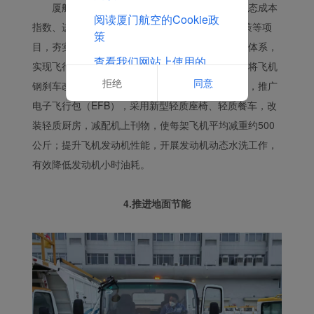
厦航精细制定飞行计划，开展灵活高度层、动态成本
阅读厦门航空的Cookie政
指数、进离场距离优化、实施5%不可预期燃油政策等项
策
目，夯实预期节油成效；建立飞行全阶段油耗监控体系，
查看我们网站上使用的
实现飞行全流程精细化管理；推进飞机减阻减重，将飞机
Cookie的完整列表
拒绝
同意
钢刹车改造为碳刹车，按照航班客座率加注饮用水，推广
电子飞行包（EFB），采用新型轻质座椅、轻质餐车，改
装轻质厨房，减配机上刊物，使每架飞机平均减重约500
公斤；提升飞机发动机性能，开展发动机动态水洗工作，
有效降低发动机小时油耗。
4.推进地面节能