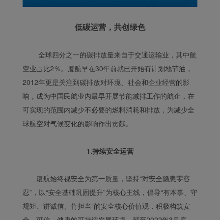
低碳运营，共创绿色
全球四分之一的碳排放量来自于交通运输业，其中航
空业占比2％。厦航早在30年前就已开始有计划地节油，
2012年更是关注到碳排放对环境、社会和企业经营的影
响，成为中国民航业内最早开展节能减排工作的航企，在
可实现的范围内减少不必要的燃料消耗和排放，为减少全
球航空对气候变化的影响作出贡献。
1.持续安全运营
厦航始终视安全为第一质量，坚持“对安全隐患零容
忍”，以“安全基础巩固提升”为核心主线，倡导“有本事、守
规矩、讲诚信、肯担当”的安全核心价值观，积极构筑安
全、可信、健康的可持续发展环境。截至2022年3月底，