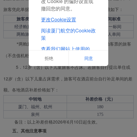
改 Cookie 的偏好设置或
撤回您的同意。
旅客凭此单据自行前往指定酒店办理入住。酒店安排标准如下：
更改Cookie设置
旅客类型
酒店标准
房间标准
经济舱旅客
经济舱酒店
2人一标间
阅读厦门航空的Cookie政
两舱旅客
两舱酒店
单人单间
策
*两舱旅客定义:限国际段实际购买商务舱或头等舱客票的旅客
查看我们网站上使用的
Cookie的完整列表
（不含值机柜台升舱、登机口升舱、机上升舱）。
拒绝
同意
5．12岁（含）以下儿童旅客不占床。若旅客自行提出单住或
12岁（含）以下儿童占床需求，旅客可在酒店前台自行补足单间的差
额。各地酒店补差价格如下：
中转地
补差价格（元）
厦门、福州、杭州
180
泉州
175
备注：以上补差价格2026年6月10日起生效。
五、其他注意事项