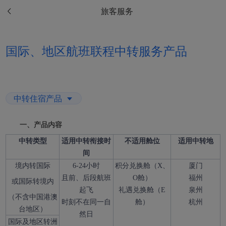
旅客服务
国际、地区航班联程中转服务产品
中转住宿产品
一、产品内容
中转类型
适用中转衔接时
不适用舱位
适用中转地
间
境内转国际
6-24小时
积分兑换舱（X、
厦门
且前、后段航班
O舱）
福州
或国际转境内
起飞
礼遇兑换舱（E
泉州
（不含中国港澳
时刻不在同一自
舱）
杭州
台地区）
然日
国际及地区转洲