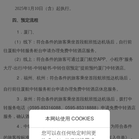
并为您提供最佳的用户体
2025年1月10日（含）起执行。
验。 使用本网站，功能型
和分析型Cookie将被安装
四、预定流程
在您的浏览器中。
1．
厦门、
在您的同意下，我们还将
（1）线下：符合条件的旅客乘坐首段航班抵达机场后，自行前
使用营销Cookie (i) 分析
我们的营销绩效 (ii) 个性
往厦航中转服务柜台申请办理免费中转酒店服务。
化我们广告中的优惠信
（2）线上：符合条件的旅客可通过厦门航空APP、小程序“服务
息。 通过放置这些
大厅-出行/中转-中转秘书-中转住宿预定”提前预约厦门中转酒店。
Cookie，厦门航空和第三
2．福州、杭州：
符合条件的旅客乘坐首段航班抵达机场后，
方可以跟踪您的互联网行
为以使我们的内容和广告
自行前往厦航中转服务柜台申请办理免费中转酒店休息服务。
与您的兴趣更加契合。
3．
泉州：符合条件的旅客乘坐首段航班抵达机场后，拨打中
点击“接受”即表示您同意
转服务电话（0595-85316088、0595-85318888）申请免费中转酒店
放置所有的营销Cookie。
服务，确认酒店后，旅客自行前往酒店办理入住。
点击“拒绝”，我们将不会
本网站使用 COOKIES
放置任何营销Cookie。
4．中转服务柜台工作人员对旅客信息进行判别，为符合条件
您可以在任何给定时间更
的旅客按标准完成酒店预定，并打印《厦门航空中转旅客入住单》，