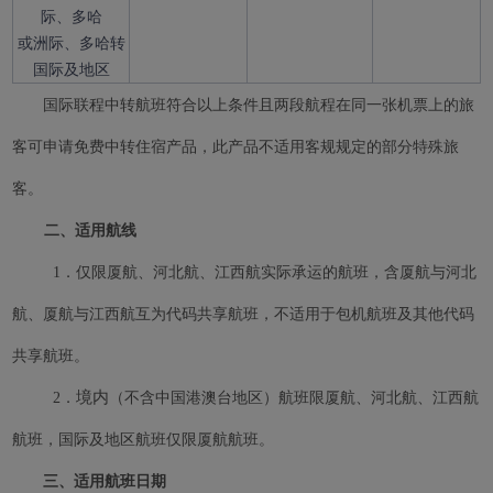
际、多哈
或洲际、多哈转
国际及地区
国际联程中转航班符合以上条件且两段航程在同一张机票上的旅
客可申请免费中转住宿产品，此产品不适用客规规定的部分特殊旅
客。
二、适用航线
1．仅限厦航、河北航、江西航实际承运的航班，含厦航与河北
航、厦航与江西航互为代码共享航班，不适用于包机航班及其他代码
共享航班。
境内
2．
（不含中国港澳台地区）航班限厦航、河北航、江西航
Xiamenair.com使用功能
航班，国际及地区航班仅限厦航航班。
型和分析型Cookie 来确
三、适用航班日期
保我们的网站正常运行，