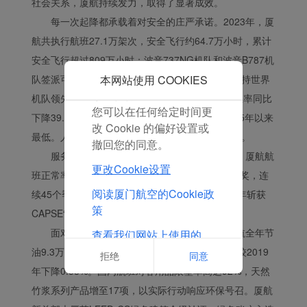
社会关系，厦航持续发力，取得了显著成效。
为以使我们的内容和广告
每一次起降都承载着对安全的庄严承诺。2023年，厦
与您的兴趣更加契合。
航共执行航班27.1万架次，安全飞行约64.7万小时，累计
点击“接受”即表示您同意
安全飞行超过809万小时；波音737NG机队和波音B787机
放置所有的营销Cookie。
点击“拒绝”，我们将不会
本网站使用 COOKIES
队签派可靠度分别高达99.89%、99.81%，持续保持世界
放置任何营销Cookie。
机队领先水平。全机队使用困难报告（SDR）发生率同比
您可以在任何给定时间更
下降39.6%，机械类SDR万时率仅为0.87，为2015年以来
改 Cookie 的偏好设置或
最低。人为原因不安全时间万时率同比降低13.5%。
撤回您的同意。
服务品质同样是厦航的核心竞争力。2023年，厦航航
更改Cookie设置
班正常率86.58%，蝉联APEX“世界级航空公司”大奖，连
阅读厦门航空的Cookie政
续45个季度获评内地“服务最佳航空公司”，连续9年斩获
策
CAPSE“年度最佳航空公司”等殊荣。
面对环境责任，厦航义不容辞。2023年，厦航全年节
查看我们网站上使用的
Cookie的完整列表
油9.3万吨，减少碳排放29.3万吨，可比航段油耗较2019
拒绝
同意
年下降0.58%。国内航班对客用品限塑率高达92%，天然
竹浆系列产品增至17项，以实际行动响应环保号召。厦航