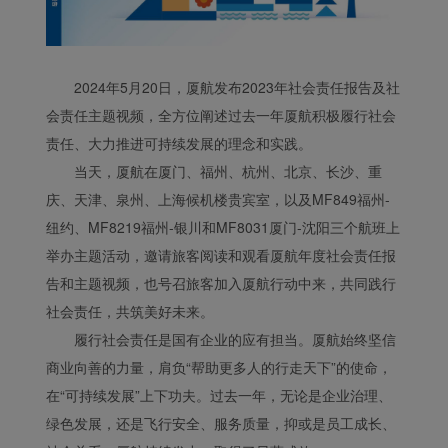
2024年5月20日，厦航发布2023年社会责任报告及社
会责任主题视频，全方位阐述过去一年厦航积极履行社会
Xiamenair.com使用功能
责任、大力推进可持续发展的理念和实践。
型和分析型Cookie 来确
当天，厦航在厦门、福州、杭州、北京、长沙、重
保我们的网站正常运行，
庆、天津、泉州、上海候机楼贵宾室，以及MF849福州-
并为您提供最佳的用户体
验。 使用本网站，功能型
纽约、MF8219福州-银川和MF8031厦门-沈阳三个航班上
和分析型Cookie将被安装
举办主题活动，邀请旅客阅读和观看厦航年度社会责任报
在您的浏览器中。
告和主题视频，也号召旅客加入厦航行动中来，共同践行
在您的同意下，我们还将
社会责任，共筑美好未来。
使用营销Cookie (i) 分析
履行社会责任是国有企业的应有担当。厦航始终坚信
我们的营销绩效 (ii) 个性
商业向善的力量，肩负“帮助更多人的行走天下”的使命，
化我们广告中的优惠信
息。 通过放置这些
在“可持续发展”上下功夫。过去一年，无论是企业治理、
Cookie，厦门航空和第三
绿色发展，还是飞行安全、服务质量，抑或是员工成长、
方可以跟踪您的互联网行