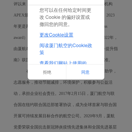
放置任何营销Cookie。
评以来，厦航连续三年获得世界著名航空服务测评机构
您可以在任何给定时间更
APEX颁发的“五星级国际航空公司”大奖，2022年、2023
改 Cookie 的偏好设置或
撤回您的同意。
年更是两度荣获“世界级航空公司”大奖（World Class
更改Cookie设置
award），成为首家跻身“世界八强”的中国航司。2022年，
阅读厦门航空的Cookie政
由厦航牵头编制的《质量管理 文化和机制支撑服务提升指
策
南》获国家级认证，厦航式标准正式上升为国家标准。
查看我们网站上使用的
Cookie的完整列表
在追求自身发展的同时，厦航通过开展扶贫助学，
拒绝
同意
志愿服务，推动节能减排，环境保护，积极参与公益活
动，承担企业社会责任。2017年2月15日，厦门航空与联
合国在纽约联合国总部签署协议，成为全球首家与联合国
开展可持续发展目标合作的航空公司。2020年9月，厦航
党委荣获全国抗击新冠肺炎疫情先进集体和全国先进基层