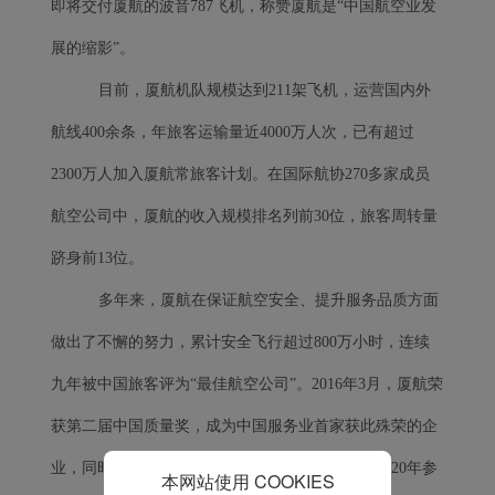
Xiamenair.com使用功能
即将交付厦航的波音787飞机，称赞厦航是“中国航空业发
型和分析型Cookie 来确
展的缩影”。
保我们的网站正常运行，
并为您提供最佳的用户体
目前，厦航机队规模达到211架飞机，运营国内外
验。 使用本网站，功能型
和分析型Cookie将被安装
航线400余条，年旅客运输量近4000万人次，已有超过
在您的浏览器中。
2300万人加入厦航常旅客计划。在国际航协270多家成员
在您的同意下，我们还将
使用营销Cookie (i) 分析
航空公司中，厦航的收入规模排名列前30位，旅客周转量
我们的营销绩效 (ii) 个性
跻身前13位。
化我们广告中的优惠信
息。 通过放置这些
多年来，厦航在保证航空安全、提升服务品质方面
Cookie，厦门航空和第三
做出了不懈的努力，累计安全飞行超过800万小时，连续
方可以跟踪您的互联网行
为以使我们的内容和广告
九年被中国旅客评为“最佳航空公司”。2016年3月，厦航荣
与您的兴趣更加契合。
点击“接受”即表示您同意
获第二届中国质量奖，成为中国服务业首家获此殊荣的企
放置所有的营销Cookie。
业，同时也是中国民航唯一获奖的航空公司。自2020年参
点击“拒绝”，我们将不会
本网站使用 COOKIES