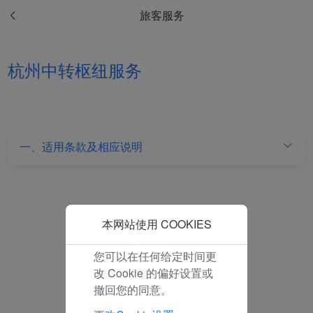
和分析型Cookie将被安装
旅客服务
在您的浏览器中。
在您的同意下，我们还将
使用营销Cookie (i) 分析
杭州中转枢纽服务
我们的营销绩效 (ii) 个性
化我们广告中的优惠信
息。 通过放置这些
Cookie，厦门航空和第三
方可以跟踪您的互联网行
一、适用条款及相应说明
为以使我们的内容和广告
与您的兴趣更加契合。
点击“接受”即表示您同意
放置所有的营销Cookie。
点击“拒绝”，我们将不会
本网站使用 COOKIES
放置任何营销Cookie。
您可以在任何给定时间更
改 Cookie 的偏好设置或
撤回您的同意。