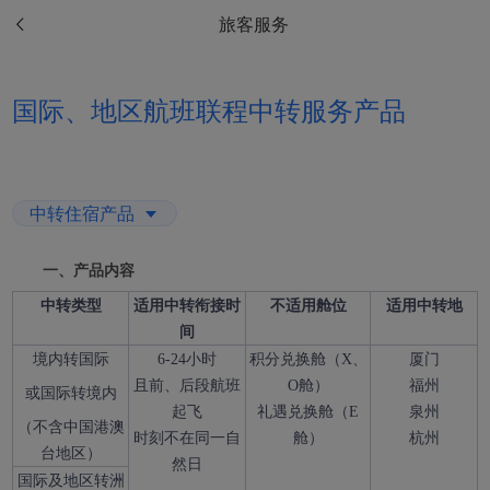
旅客服务
国际、地区航班联程中转服务产品
中转住宿产品
一、产品内容
中转类型
适用中转衔接时
不适用舱位
适用中转地
间
境内转国际
6-24小时
积分兑换舱（X、
厦门
且前、后段航班
O舱）
福州
或国际转境内
起飞
礼遇兑换舱（E
泉州
（不含中国港澳
时刻不在同一自
舱）
杭州
台地区）
然日
国际及地区转洲