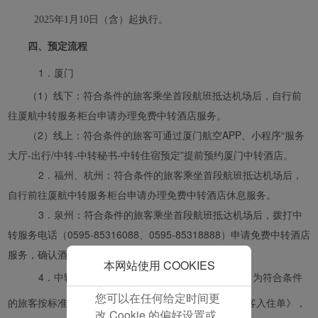
并为您提供最佳的用户体
2025年1月10日（含）起执行。
验。 使用本网站，功能型
和分析型Cookie将被安装
四、预定流程
在您的浏览器中。
1．
厦门
在您的同意下，我们还将
使用营销Cookie (i) 分析
（1）线下：符合条件的旅客乘坐首段航班抵达机场后，自行前
我们的营销绩效 (ii) 个性
往厦航中转服务柜台申请办理免费中转酒店服务。
化我们广告中的优惠信
（2）线上：符合条件的旅客可通过厦门航空APP、小程序“服务
息。 通过放置这些
大厅-出行/中转-中转秘书-中转住宿预定”提前预约厦门中转酒店。
Cookie，厦门航空和第三
2．福州、杭州：
符合条件的旅客乘坐首段航班抵达机场后，
方可以跟踪您的互联网行
为以使我们的内容和广告
自行前往厦航中转服务柜台申请办理免费中转酒店休息服务。
与您的兴趣更加契合。
3．
泉州：符合条件的旅客乘坐首段航班抵达机场后，拨打中
点击“接受”即表示您同意
转服务电话（0595-85316088、0595-85318888）申请免费中转酒店
放置所有的营销Cookie。
服务，确认酒店后，旅客自行前往酒店办理入住。
点击“拒绝”，我们将不会
本网站使用 COOKIES
4．中转服务柜台工作人员对旅客信息进行判别，为符合条件
放置任何营销Cookie。
您可以在任何给定时间更
的旅客按标准完成酒店预定，并打印《厦门航空中转旅客入住单》，
改 Cookie 的偏好设置或