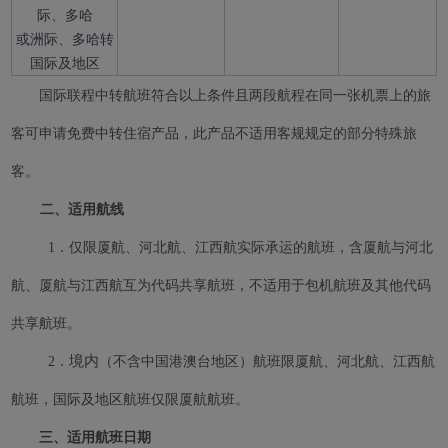
际、多哈
或洲际、多哈转
国际及地区
国际联程中转航班符合以上条件且两段航程在同一张机票上的旅
客可申请免费中转住宿产品，此产品不适用客规规定的部分特殊旅
客。
二、适用航线
1．仅限厦航、河北航、江西航实际承运的航班，含厦航与河北
航、厦航与江西航互为代码共享航班，不适用于包机航班及其他代码
共享航班。
境内
2．
（不含中国港澳台地区）航班限厦航、河北航、江西航
Xiamenair.com使用功能
航班，国际及地区航班仅限厦航航班。
型和分析型Cookie 来确
保我们的网站正常运行，
三、适用航班日期