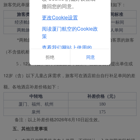
旅客凭此单据自行前往指定酒店办理入住。酒店安排标准如下：
撤回您的同意。
旅客类型
酒店标准
房间标准
更改Cookie设置
经济舱旅客
经济舱酒店
2人一标间
阅读厦门航空的Cookie政
两舱旅客
两舱酒店
单人单间
策
*两舱旅客定义:限国际段实际购买商务舱或头等舱客票的旅客
查看我们网站上使用的
（不含值机柜台升舱、登机口升舱、机上升舱）。
Cookie的完整列表
拒绝
同意
．12岁（含）以下儿童旅客不占床。若旅客自行提出单住或
5
12岁（含）以下儿童占床需求，旅客可在酒店前台自行补足单间的差
额。各地酒店补差价格如下：
中转地
补差价格（元）
厦门、福州、杭州
180
泉州
175
备注：以上补差价格2026年6月10日起生效。
五、其他注意事项