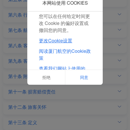
点击“拒绝”，我们将不会
本网站使用 COOKIES
放置任何营销Cookie。
第六条 行李运输
您可以在任何给定时间更
改 Cookie 的偏好设置或
撤回您的同意。
第七条 航班提前、延误、取消及备降
更改Cookie设置
第八条 客票变更
阅读厦门航空的Cookie政
策
第九条 客票退票
查看我们网站上使用的
Cookie的完整列表
第十条 附加服务
拒绝
同意
第十一条 损害赔偿责任
第十二条 旅客关怀
第十三条 定义