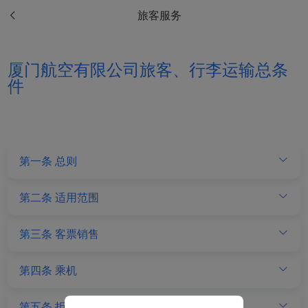
旅客服务
Xiamenair.com使用功能
型和分析型Cookie 来确
保我们的网站正常运行，
厦门航空有限公司旅客、行李运输总条
并为您提供最佳的用户体
件
验。 使用本网站，功能型
和分析型Cookie将被安装
在您的浏览器中。
在您的同意下，我们还将
使用营销Cookie (i) 分析
第一条 总则
我们的营销绩效 (ii) 个性
化我们广告中的优惠信
第二条 适用范围
息。 通过放置这些
Cookie，厦门航空和第三
方可以跟踪您的互联网行
第三条 客票销售
为以使我们的内容和广告
与您的兴趣更加契合。
第四条 乘机
点击“接受”即表示您同意
放置所有的营销Cookie。
第五条 拒绝运输和限制运输