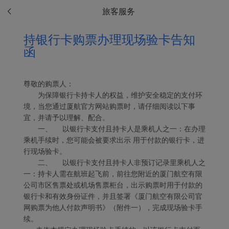
旅客服务
持银行卡购票办理现场验卡告知
函
Xiamenair.com使用功能
尊敬的购票人：
型和分析型Cookie 来确
为保障银行卡持卡人的权益，维护安全稳定的支付环
保我们的网站正常运行，
境，当您通过厦航官方网站购票时，请仔细阅读以下事
并为您提供最佳的用户体
宜，并请予以理解、配合。
验。 使用本网站，功能型
一、 以银行卡支付且持卡人是乘机人之一：在办理
和分析型Cookie将被安装
乘机手续时，您可能会被要求出示 用于付款的银行卡，进
在您的浏览器中。
行现场验卡。
在您的同意下，我们还将
二、 以银行卡支付且持卡人非预订记录里乘机人之
使用营销Cookie (i) 分析
一：持卡人需在航班起飞前，前往您附近的厦门航空有限
我们的营销绩效 (ii) 个性
公司市区售票处或机场售票柜台，出示购票时用于付款的
化我们广告中的优惠信
银行卡和有效身份证件，并且签署《厦门航空有限公司官
网购票为他人付款声明书》（附件一），完成现场验卡手
息。 通过放置这些
续。
Cookie，厦门航空和第三