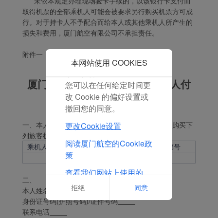
未依本规定办理现场验卡手续的，以该银行卡支付而
方可以跟踪您的互联网行
取得机票的全部乘机人可能会被要求另行购买机票方可成
为以使我们的内容和广告
行。对于持卡人不予配合而给本人或其他乘机人所产生的
与您的兴趣更加契合。
损失和费用，厦门航空有限公司不承担责任。
点击“接受”即表示您同意
放置所有的营销Cookie。
附件一：
点击“拒绝”，我们将不会
本网站使用 COOKIES
放置任何营销Cookie。
厦门航空有限公司官网购票为他人付
您可以在任何给定时间更
款声明书
改 Cookie 的偏好设置或
撤回您的同意。
一、本人（持卡人）确认在厦门航空有限公司官网购买下
更改Cookie设置
列旅客机票：
阅读厦门航空的Cookie政
乘机人姓名
乘机日期
航班号
票号
策
查看我们网站上使用的
二、 本人（持卡人）同意并声明：
Cookie的完整列表
拒绝
同意
本人姓名
身份证号码(护照号码)/证件号码
联系电话