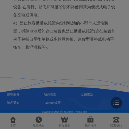
设备,在滑行、起飞和降落阶段不得使用其为便携式电子设
备充电或供电。
4）禁止旅客携带或托运内含锂电池的小型个人运输装
置，拆除电池后的这些装置也禁止携带或托运(这些装置的
例子包括自平衡单轮或多轮悬停板、迷你型赛格威电动平
衡车、悬浮滑板等)。
旅客服务
站点地图
运输规定
隐私通知
Cookie设置
Copyright © 2024 厦门航空有限公司版权所有
主页
航班动态
附加服务
我的行程
联系我们