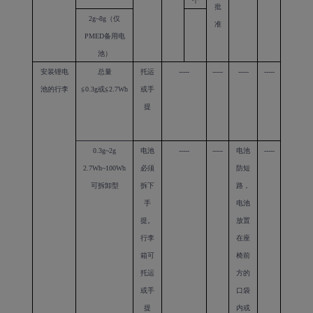
个
批
2g~8g
（仅
准
PMED
备用电
池）
安装锂电
总量
托运
-----
-----
-----
-----
池的行李
≦
0.3g
或≦
2.7Wh
或手
提
0.3g~2g
电池
-----
-----
电池
-----
2.7Wh~100Wh
必须
防短
可拆卸型
拆下
路，
手
电池
提。
放置
行李
在座
箱可
椅前
托运
方的
或手
口袋
提
内或