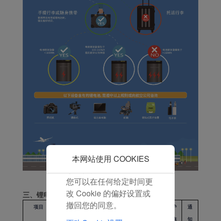
和分析型Cookie将被安装
在您的浏览器中。
在您的同意下，我们还将
使用营销Cookie (i) 分析
我们的营销绩效 (ii) 个性
化我们广告中的优惠信
息。 通过放置这些
Cookie，厦门航空和第三
方可以跟踪您的互联网行
为以使我们的内容和广告
与您的兴趣更加契合。
点击“接受”即表示您同意
放置所有的营销Cookie。
点击“拒绝”，我们将不会
本网站使用 COOKIES
放置任何营销Cookie。
您可以在任何给定时间更
改 Cookie 的偏好设置或
三、锂电池和锂电池驱动设备作为行李运输一览表
撤回您的同意。
项目
额定能量或锂
行李
数量
批
保护
通
含量限制
类型
限制
准
措施
知