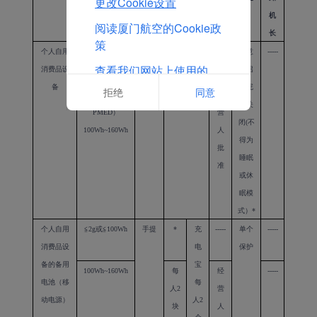
更改Cookie设置
机
阅读厦门航空的Cookie政
长
策
个人自用
≦
2g
或≦
100Wh
托运
*
-----
防意
-----
查看我们网站上使用的
消费品设
或手
外启
Cookie的完整列表
备
提
动完
拒绝
同意
2g~8g
（仅
经
全关
PMED
）
营
闭
(
不
100Wh~160Wh
人
得为
批
睡眠
准
或休
眠模
式）
*
个人自用
≦
2g
或≦
100Wh
手提
*
充
-----
单个
-----
消费品设
电
保护
备的备用
宝
100Wh~160Wh
每
经
-----
电池（移
每
人
2
营
动电源）
人
2
块
人