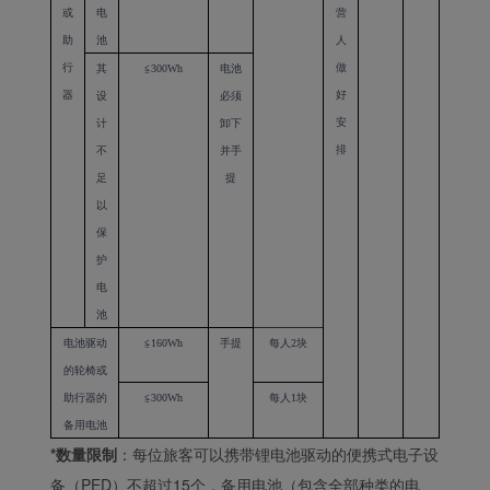
或
电
营
助
池
人
行
做
其
≦
300Wh
电池
器
好
设
必须
安
计
卸下
排
不
并手
足
提
以
保
护
电
池
电池驱动
≦
160Wh
手提
每人
2
块
的轮椅或
助行器的
≦
300Wh
每人
1
块
备用电池
*数量限制
：每位旅客可以携带锂电池驱动的便携式电子设
备（PED）不超过15个，备用电池（包含全部种类的电