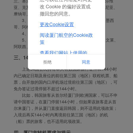
兰、塞浦路斯、保加利亚、罗马尼亚、乌克兰、塞尔维
改 Cookie 的偏好设置或
亚、克罗埃西亚、波黑、黑山、北马其顿、阿尔巴尼亚、
撤回您的同意。
摩纳哥、白俄罗斯；
3、美洲国家（6个）：美国、加拿大、巴西、墨西
更改Cookie设置
哥、阿根廷、智利；
4、大洋洲国家（2个）：澳大利亚、新西兰；
阅读厦门航空的Cookie政
5、亚洲国家（6个）：韩国、日本、新加坡、文莱、
策
阿联酋、卡塔尔。
查看我们网站上使用的
三、144小时过境免签政策的要求
Cookie的完整列表
拒绝
同意
上述54国公民持有本人有效国际旅行证件和144小时
内已确定日期及座位的前往第三国（地区）联程机票、船
票，自开放的国内口岸机场过境前往第三国（地区），可
免办签证过境停留不超过144小时。
比如，韩国旅客从首尔经厦门到欧洲国家，可以不申
请中国签证，在厦门停留144小时，但如果该旅客是从首
尔来厦门，并从厦门直接返回韩国，则不适用此项政策；
入境后再买144小时内离境前往第三国（地区）的机
（船）票的旅客，也不适用此项政策。
四、厦门市转机要求与提示