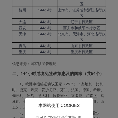
保我们的网站正常运行，
区
并为您提供最佳的用户体
杭州
144小时
上海市、江苏省和浙江省行政
区
验。 使用本网站，功能型
大连
144小时
辽宁省行政区
和分析型Cookie将被安装
西安
144小时
西安市和咸阳市行政区
在您的浏览器中。
天津
144小时
北京市、天津市、河北省行政
在您的同意下，我们还将
区
使用营销Cookie (i) 分析
青岛
144小时
山东省行政区
我们的营销绩效 (ii) 个性
重庆
144小时
重庆市行政区
化我们广告中的优惠信
息。 通过放置这些
信息来源：国家移民管理局
Cookie，厦门航空和第三
方可以跟踪您的互联网行
二、144小时过境免签政策惠及的国家（共54个）
为以使我们的内容和广告
1、欧洲申根签证协议国家（25个）：奥地利、比利
与您的兴趣更加契合。
时、捷克、丹麦、爱沙尼亚、芬兰、法国、德国、希腊、
点击“接受”即表示您同意
匈牙利、冰岛、意大利、拉脱维亚、立陶宛、卢森堡、马
放置所有的营销Cookie。
耳他、荷兰、波兰、葡萄牙、斯洛伐克、斯洛维尼亚、西
点击“拒绝”，我们将不会
本网站使用 COOKIES
班牙、瑞典、瑞士、挪威；
放置任何营销Cookie。
2、欧洲其他国家（15个）：俄罗斯、英国、爱尔
您可以在任何给定时间更