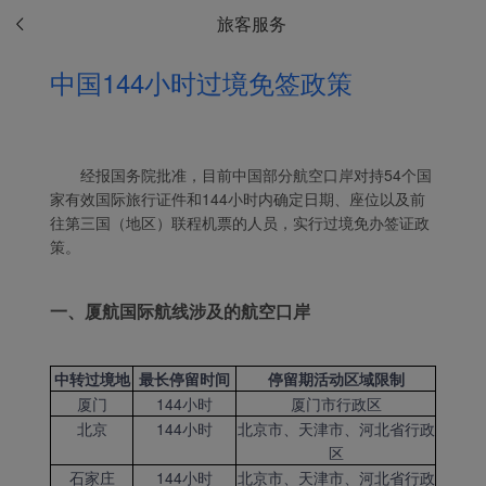
旅客服务
中国144小时过境免签政策
经报国务院批准，目前中国部分航空口岸对持54个国
家有效国际旅行证件和144小时内确定日期、座位以及前
往第三国（地区）联程机票的人员，实行过境免办签证政
策。
一、厦航国际航线涉及的航空口岸
中转过境地
最长停留时间
停留期活动区域限制
厦门
144小时
厦门市行政区
北京
144小时
北京市、天津市、河北省行政
Xiamenair.com使用功能
区
型和分析型Cookie 来确
石家庄
144小时
北京市、天津市、河北省行政