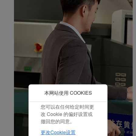
在您的浏览器中。
在您的同意下，我们还将
使用营销Cookie (i) 分析
我们的营销绩效 (ii) 个性
化我们广告中的优惠信
息。 通过放置这些
Cookie，厦门航空和第三
方可以跟踪您的互联网行
为以使我们的内容和广告
与您的兴趣更加契合。
点击“接受”即表示您同意
放置所有的营销Cookie。
点击“拒绝”，我们将不会
本网站使用 COOKIES
放置任何营销Cookie。
您可以在任何给定时间更
改 Cookie 的偏好设置或
撤回您的同意。
更改Cookie设置