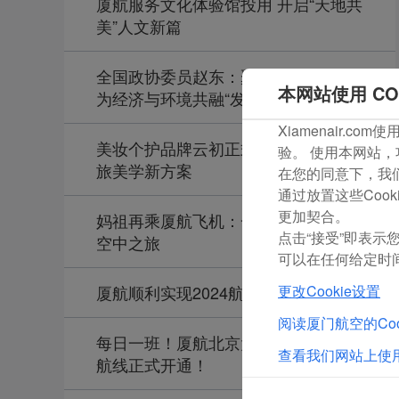
厦航服务文化体验馆投用 开启“天地共
美”人文新篇
全国政协委员赵东：聚焦民航发展，
本网站使用 CO
为经济与环境共融“发声”
Xiamenair.
美妆个护品牌云初正式发布，提供航
验。 使用本网站，
旅美学新方案
在您的同意下，我们还
通过放置这些Coo
更加契合。
妈祖再乘厦航飞机：一场“神仙”级别的
点击“接受”即表示您
空中之旅
可以在任何给定时间
更改Cookie设置
厦航顺利实现2024航空安全年
阅读厦门航空的Coo
每日一班！厦航北京大兴—老挝万象
查看我们网站上使用
航线正式开通！