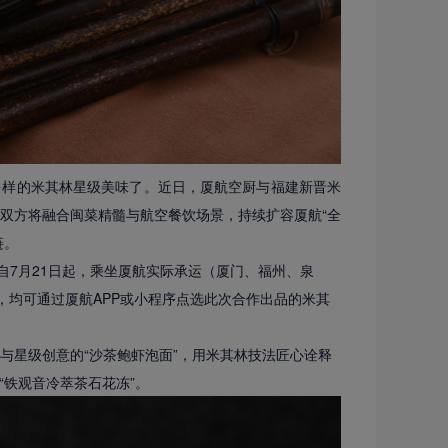
富多样的米其林星级美味了。近日，厦航空厨与福建新晋米
双方将融合闽菜精髓与航空餐饮场景，持续扩容厦航“全
链。
自7月21日起，乘坐厦航实际承运（厦门、福州、泉
，均可通过厦航APP或小程序点选此次合作出品的米其
与星级创意的“沙茶鲍虾泡面”，用米其林技法匠心诠释
铁观音冷萃茶石花冻”。