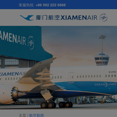
跳
客服热线:
+86 592 222 6666
至
主
要
内
容
主页 /
航空新闻