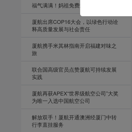
福气满满！妈祖免费乘厦航航班进京
厦航出席COP16大会，以绿色行动诠
释高质量发展与社会责任
厦航携手米其林指南开启福建对味之
旅
联合国高级官员点赞厦航可持续发展
实践
厦航再获APEX“世界级航空公司”大奖
为唯一入选中国航空公司
解放双手！厦航开通澳洲经厦门中转
行李直挂服务