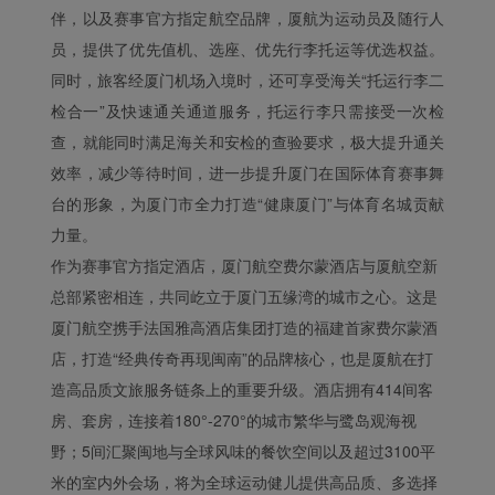
伴，以及赛事官方指定航空品牌，厦航为运动员及随行人
员，提供了优先值机、选座、优先行李托运等优选权益。
同时，旅客经厦门机场入境时，还可享受海关“托运行李二
检合一”及快速通关通道服务，托运行李只需接受一次检
查，就能同时满足海关和安检的查验要求，极大提升通关
效率，减少等待时间，进一步提升厦门在国际体育赛事舞
台的形象，为厦门市全力打造“健康厦门”与体育名城贡献
力量。
作为赛事官方指定酒店，厦门航空费尔蒙酒店与厦航空新
总部紧密相连，共同屹立于厦门五缘湾的城市之心。这是
厦门航空携手法国雅高酒店集团打造的福建首家费尔蒙酒
店，打造“经典传奇再现闽南”的品牌核心，也是厦航在打
造高品质文旅服务链条上的重要升级。酒店拥有414间客
房、套房，连接着180°-270°的城市繁华与鹭岛观海视
野；5间汇聚闽地与全球风味的餐饮空间以及超过3100平
米的室内外会场，将为全球运动健儿提供高品质、多选择