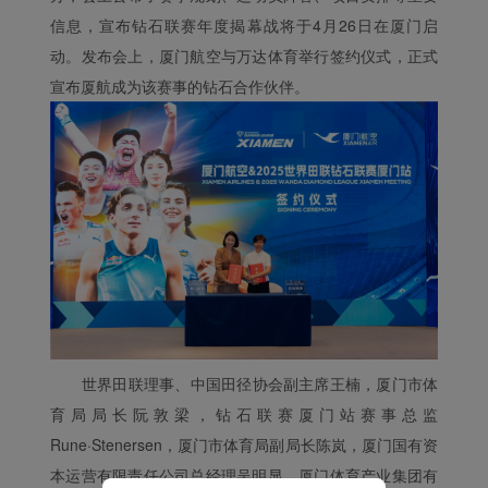
信息，宣布钻石联赛年度揭幕战将于4月26日在厦门启
Xiamenair.com使用功能
动。发布会上，厦门航空与万达体育举行签约仪式，正式
型和分析型Cookie 来确
保我们的网站正常运行，
宣布厦航成为该赛事的钻石合作伙伴。
并为您提供最佳的用户体
验。 使用本网站，功能型
和分析型Cookie将被安装
在您的浏览器中。
在您的同意下，我们还将
使用营销Cookie (i) 分析
我们的营销绩效 (ii) 个性
化我们广告中的优惠信
息。 通过放置这些
Cookie，厦门航空和第三
方可以跟踪您的互联网行
世界田联理事、中国田径协会副主席王楠，厦门市体
为以使我们的内容和广告
育局局长阮敦梁，钻石联赛厦门站赛事总监
与您的兴趣更加契合。
Rune·Stenersen，厦门市体育局副局长陈岚，厦门国有资
点击“接受”即表示您同意
本运营有限责任公司总经理吴明显，厦门体育产业集团有
放置所有的营销Cookie。