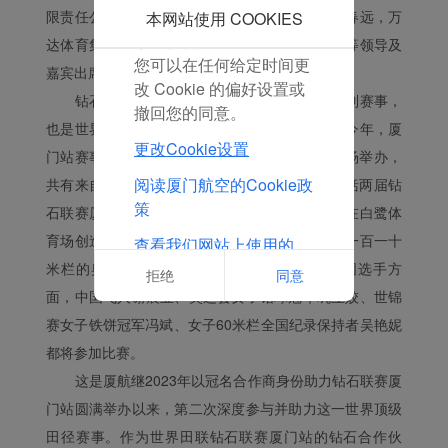
点击“拒绝”，我们将不会
限责任公司总经理王玉良，万达文旅集团总裁张春远，万
本网站使用 COOKIES
放置任何营销Cookie。
达体育集团总裁张梅，厦门航空工会主席朱文霞等领导及
您可以在任何给定时间更
嘉宾出席此次发布会，并见证签约仪式。
改 Cookie 的偏好设置或
钻石联赛是世界田联旗下最高规格的单日系列赛事，
撤回您的同意。
也是世界水平最高、影响力最大的田径系列赛。今年，厦
更改Cookie设置
门站赛事将于4月26日在厦门奥体中心白鹭体育场举办，
阅读厦门航空的Cookie政
共有来自52个国家近200名运动员确认参赛，包括两届钻
策
石联赛厦门站男子百米的卫冕冠军科尔曼、去年在白鹭体
育场创造世界纪录的跳高名将杜普兰蒂斯、男子一百一十
查看我们网站上使用的
Cookie的完整列表
米栏的奥运冠军，三届世锦赛冠军霍洛威。中国选手方
拒绝
同意
面，中国飞人谢震业、奥运会女子铅球冠军巩立姣、世锦
赛女子铁饼冠军冯斌、女子60米栏全国纪录保持者吴艳妮
都将参加比赛。
这是厦航继2023年以冠名合作商身份助力钻石联赛厦
门站圆满举办以来，第二次深度参与并助力这一世界顶级
田径赛事。作为世界田联钻石联赛厦门站的钻石合作伙