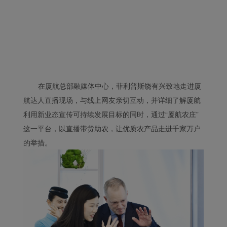
在厦航总部融媒体中心，菲利普斯饶有兴致地走进厦
航达人直播现场，与线上网友亲切互动，并详细了解厦航
Xiamenair.com使用功能
型和分析型Cookie 来确
利用新业态宣传可持续发展目标的同时，通过“厦航农庄”
保我们的网站正常运行，
这一平台，以直播带货助农，让优质农产品走进千家万户
并为您提供最佳的用户体
的举措。
验。 使用本网站，功能型
和分析型Cookie将被安装
在您的浏览器中。
在您的同意下，我们还将
使用营销Cookie (i) 分析
我们的营销绩效 (ii) 个性
化我们广告中的优惠信