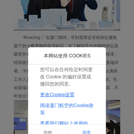
息。 通过放置这些
Cookie，厦门航空和第三
方可以跟踪您的互联网行
为以使我们的内容和广告
与您的兴趣更加契合。
“Amazing！”在厦门期间，菲利普斯还专程前往厦航
点击“接受”即表示您同意
旗下的小概率咖啡鼓浪屿店，在了解到手中的咖啡杯以及
放置所有的营销Cookie。
吸管并非由塑料制成，而是采用店里每日产出的咖啡渣，
点击“拒绝”，我们将不会
本网站使用 COOKIES
放置任何营销Cookie。
经回收加工再造而成的，他啧啧称奇，仔仔细细反复端详
您可以在任何给定时间更
着。“It’s really impressive！”他带着浓厚的兴致，认真听
改 Cookie 的偏好设置或
工作人员介绍小概率与鼓浪屿合作事宜、“战塑”计划、生
撤回您的同意。
命延续计划等与联合国可持续发展目标密切相关内容，不
更改Cookie设置
时拿出手机拍照记录，频频点头。
阅读厦门航空的Cookie政
策
查看我们网站上使用的
Cookie的完整列表
拒绝
同意