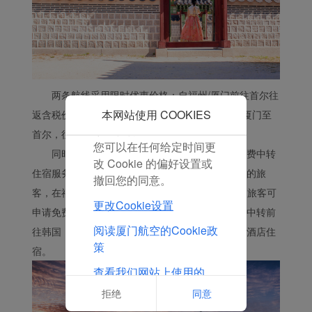
Cookie，厦门航空和第三
方可以跟踪您的互联网行
为以使我们的内容和广告
与您的兴趣更加契合。
点击“接受”即表示您同意
两条航线采用限时优惠价格：自福州/厦门前往首尔往
放置所有的营销Cookie。
点击“拒绝”，我们将不会
本网站使用 COOKIES
返含税价1640元起；自国内其他城市，中转福州/厦门至
放置任何营销Cookie。
首尔，往返含税价1580元起。
您可以在任何给定时间更
同时，厦航为符合条件的出入境的旅客提供免费中转
改 Cookie 的偏好设置或
住宿服务。乘坐厦航国际、地区航线联程中转航班的旅
撤回您的同意。
客，在福州中转且中转衔接时间在6-24小时之间的旅客可
更改Cookie设置
申请免费中转住宿服务。也就是说如果旅客从福州中转前
阅读厦门航空的Cookie政
往韩国，符合条件的均可以在福州享受免费的中转酒店住
策
宿。
查看我们网站上使用的
Cookie的完整列表
拒绝
同意