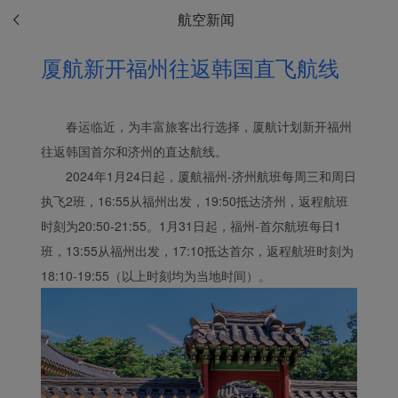
航空新闻
厦航新开福州往返韩国直飞航线
春运临近，为丰富旅客出行选择，厦航计划新开福州
往返韩国首尔和济州的直达航线。
Xiamenair.com使用功能
2024年1月24日起，厦航福州-济州航班每周三和周日
型和分析型Cookie 来确
保我们的网站正常运行，
执飞2班，16:55从福州出发，19:50抵达济州，返程航班
并为您提供最佳的用户体
时刻为20:50-21:55。1月31日起，福州-首尔航班每日1
验。 使用本网站，功能型
班，13:55从福州出发，17:10抵达首尔，返程航班时刻为
和分析型Cookie将被安装
18:10-19:55（以上时刻均为当地时间）。
在您的浏览器中。
在您的同意下，我们还将
使用营销Cookie (i) 分析
我们的营销绩效 (ii) 个性
化我们广告中的优惠信
息。 通过放置这些