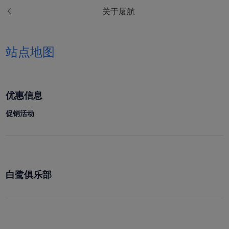
关于厦航
站点地图
优惠信息
促销活动
白鹭俱乐部
Xiamenair.com使用功能
型和分析型Cookie 来确
保我们的网站正常运行，