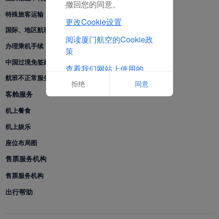
撤回您的同意。
特殊旅客运输
更改Cookie设置
国际、地区航班联程中转服务产品
阅读厦门航空的Cookie政
办理乘机手续
策
中国过境免签政策
查看我们网站上使用的
航班不正常服务
Cookie的完整列表
拒绝
同意
客舱服务
机上餐食
机上娱乐
座位布局图
售票服务机构
售票服务机构
出行帮助