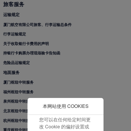
并为您提供最佳的用户体
旅客服务
验。 使用本网站，功能型
和分析型Cookie将被安装
运输规定
在您的浏览器中。
厦门航空有限公司旅客、行李运输总条件
在您的同意下，我们还将
行李运输规定
使用营销Cookie (i) 分析
我们的营销绩效 (ii) 个性
关于收取银行卡费用的声明
化我们广告中的优惠信
持银行卡购票办理现场验卡告知函
息。 通过放置这些
危险品运输规定
Cookie，厦门航空和第三
方可以跟踪您的互联网行
地面服务
为以使我们的内容和广告
厦门枢纽中转服务
与您的兴趣更加契合。
点击“接受”即表示您同意
福州枢纽中转服务
放置所有的营销Cookie。
泉州枢纽中转服务
点击“拒绝”，我们将不会
本网站使用 COOKIES
北京枢纽中转服务
放置任何营销Cookie。
您可以在任何给定时间更
杭州枢纽中转服务
改 Cookie 的偏好设置或
重庆枢纽中转服务