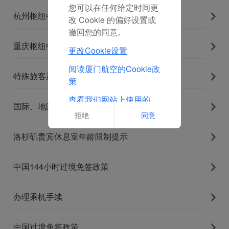
您可以在任何给定时间更
杭州枢纽中转服务
改 Cookie 的偏好设置或
撤回您的同意。
重庆枢纽中转服务
更改Cookie设置
阅读厦门航空的Cookie政
特殊旅客运输
策
查看我们网站上使用的
国际、地区航班联程中转服务产品
Cookie的完整列表
拒绝
同意
洛杉矶贵宾休息室年龄限制提示
中国144小时过境免签政策
办理乘机手续
中国过境免签政策