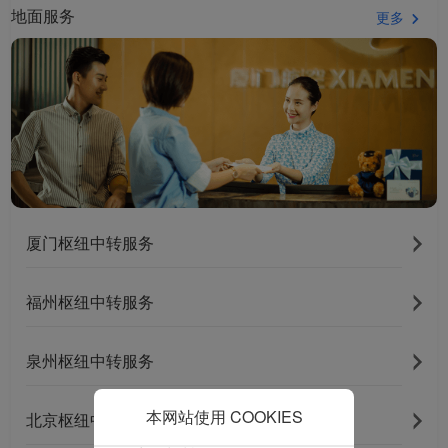
型和分析型Cookie 来确
地面服务
更多
保我们的网站正常运行，
并为您提供最佳的用户体
验。 使用本网站，功能型
和分析型Cookie将被安装
在您的浏览器中。
在您的同意下，我们还将
使用营销Cookie (i) 分析
我们的营销绩效 (ii) 个性
化我们广告中的优惠信
厦门枢纽中转服务
息。 通过放置这些
Cookie，厦门航空和第三
方可以跟踪您的互联网行
福州枢纽中转服务
为以使我们的内容和广告
与您的兴趣更加契合。
泉州枢纽中转服务
点击“接受”即表示您同意
放置所有的营销Cookie。
点击“拒绝”，我们将不会
本网站使用 COOKIES
北京枢纽中转服务
放置任何营销Cookie。