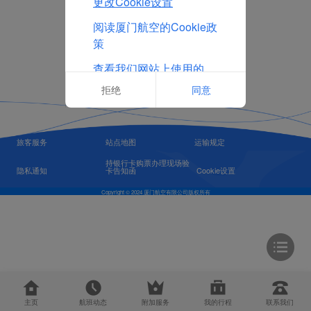
更改Cookie设置
阅读厦门航空的Cookie政
策
查看我们网站上使用的
Cookie的完整列表
拒绝
同意
旅客服务
站点地图
运输规定
持银行卡购票办理现场验
隐私通知
卡告知函
Cookie设置
Copyright © 2024 厦门航空有限公司版权所有
主页
航班动态
附加服务
我的行程
联系我们