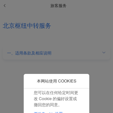
和分析型Cookie将被安装
旅客服务
在您的浏览器中。
在您的同意下，我们还将
使用营销Cookie (i) 分析
北京枢纽中转服务
我们的营销绩效 (ii) 个性
化我们广告中的优惠信
息。 通过放置这些
Cookie，厦门航空和第三
方可以跟踪您的互联网行
一、适用条款及相应说明
为以使我们的内容和广告
与您的兴趣更加契合。
点击“接受”即表示您同意
放置所有的营销Cookie。
点击“拒绝”，我们将不会
本网站使用 COOKIES
放置任何营销Cookie。
您可以在任何给定时间更
改 Cookie 的偏好设置或
撤回您的同意。