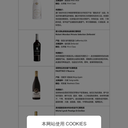
型和分析型Cookie 来确
保我们的网站正常运行，
并为您提供最佳的用户体
验。 使用本网站，功能型
和分析型Cookie将被安装
在您的浏览器中。
在您的同意下，我们还将
使用营销Cookie (i) 分析
我们的营销绩效 (ii) 个性
化我们广告中的优惠信
息。 通过放置这些
Cookie，厦门航空和第三
方可以跟踪您的互联网行
为以使我们的内容和广告
与您的兴趣更加契合。
点击“接受”即表示您同意
放置所有的营销Cookie。
点击“拒绝”，我们将不会
本网站使用 COOKIES