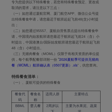
专为您提供以下特殊餐食，若您有特殊餐食预定、更改或
取消的需求，请注意以下三点：
（一）如您通过厦航官网、厦门航空APP、微信公众号提
出特殊餐食申请，请您最迟于航班起起飞前48(含)小时提
出；
（二）如您通过95557、厦航自营售票点提出特殊餐食申
请，中国境内始发航班请您最迟于航班起飞前24（含）小
时提出，中国港澳台/国际始发航班请您最迟于航班起飞前
48（含）小时提出。
（三）无猪肉餐食（MOML）仅限于有相关资质的单位提
2026夏航季可提供无猪肉
“
供，每个航季配餐部详附一份
餐（MOML）航班确认表（0507更新）.xls
”
，
供您查询。
特殊餐食清单：
（一）、厦航可提供的特殊餐食
餐食代
餐食名
适用人群
主要特点
码
称
BBML
婴儿餐
2周岁以
主要为水果泥、蔬菜
下
泥。