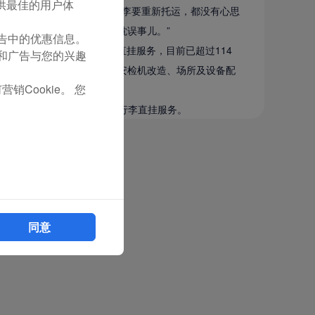
您提供最佳的用户体
厦门再转机，一想到那么多行李要重新托运，都没有心思
可以去吃喝玩乐了，一点不耽误事儿。”
们广告中的优惠信息。
国内外超过70个航点的行李直挂服务，目前已超过114
容和广告与您的兴趣
港等单位通力合作，解决了安检机改造、场所及设备配
销Cookie。 您
航点支持当日中转、隔日中转行李直挂服务。
同意