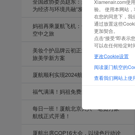
全国政协委员赵东：聚焦民航发展，
Xiamenair.
为经济与环境共融“发声”
验。 使用本网站，
在您的同意下，我们还
通过放置这些Coo
妈祖再乘厦航飞机：一场“神仙”级别的
更加契合。
空中之旅
点击“接受”即表示您
可以在任何给定时间
美妆个护品牌云初正式发布，提供航
更改Cookie设置
旅美学新方案
阅读厦门航空的Coo
厦航顺利实现2024航空安全年
查看我们网站上使用
福气满满！妈祖免费乘厦航航班进京
每日一班！厦航北京大兴—老挝万象
航线正式开通！
厦航出席COP16大会，以绿色行动诠