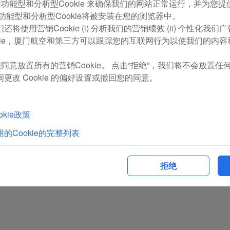
com使用功能型和分析型Cookie 来确保我们的网站正常运行，并为
率先体验到该服务的旅客陈先生说：“我回国经常从悉尼到
功能型和分析型Cookie将被安装在您的浏览器中。
出去玩。现在行李直达，厦门机场离市中心又近，我下了飞机就
将使用营销Cookie (i) 分析我们的营销绩效 (ii) 个性化我
今年以来，厦航在厦门机场持续铺开“通程航班”服务，实现
kie，厦门航空和第三方可以跟踪您的互联网行为以使我们的内
万名旅客体验。此次厦航与厦门机场海关、厦门口岸办、元翔空
同意放置所有的营销Cookie。 点击“拒绝”，我们将不会放置任何营
置等难点、痛点，最终如期开通这项服务。
更改 Cookie 的偏好设置或撤回您的同意。
未来，厦航将继续推进中转枢纽建设，逐步实现所有境外
kie政策
的Cookie的完整列表
拒绝