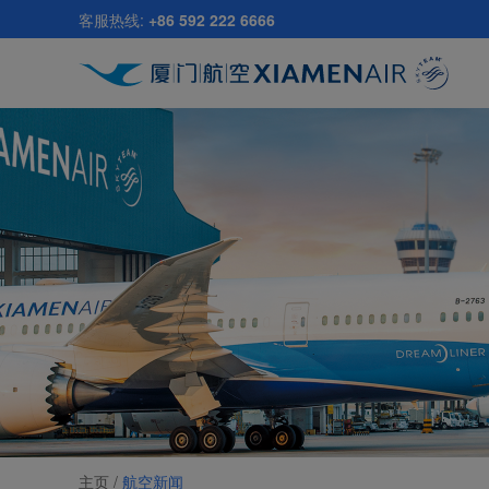
跳
客服热线:
+86 592 222 6666
至
主
要
内
容
主页 /
航空新闻