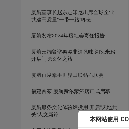
厦航董事长赵东赴印尼出席全球企业
共建高质量“一带一路”峰会
厦航发布2024年度社会责任报告
厦航云端餐谱再添非遗风味 湖头米粉
开启闽味文化之旅
厦航再度牵手世界田联钻石联赛
福建首家 厦航费尔蒙酒店正式启幕
厦航服务文化体验馆投用 开启“天地共
美”人文新篇
本网站使用 CO