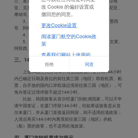
兰、塞浦路斯、保加利亚、罗马尼亚、乌克兰、塞尔维
改 Cookie 的偏好设置或
亚、克罗埃西亚、波黑、黑山、北马其顿、阿尔巴尼亚、
撤回您的同意。
摩纳哥、白俄罗斯；
3、美洲国家（6个）：美国、加拿大、巴西、墨西
更改Cookie设置
哥、阿根廷、智利；
4、大洋洲国家（2个）：澳大利亚、新西兰；
阅读厦门航空的Cookie政
5、亚洲国家（6个）：韩国、日本、新加坡、文莱、
策
阿联酋、卡塔尔。
查看我们网站上使用的
三、144小时过境免签政策的要求
Cookie的完整列表
拒绝
同意
上述54国公民持有本人有效国际旅行证件和144小时
内已确定日期及座位的前往第三国（地区）联程机票、船
票，自开放的国内口岸机场过境前往第三国（地区），可
免办签证过境停留不超过144小时。
比如，韩国旅客从首尔经厦门到欧洲国家，可以不申
请中国签证，在厦门停留144小时，但如果该旅客是从首
尔来厦门，并从厦门直接返回韩国，则不适用此项政策；
入境后再买144小时内离境前往第三国（地区）的机
（船）票的旅客，也不适用此项政策。
四、厦门市转机要求与提示