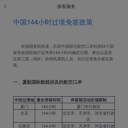
旅客服务
中国144小时过境免签政策
经报国务院批准，目前中国部分航空口岸对持54个国
家有效国际旅行证件和144小时内确定日期、座位以及前
往第三国（地区）联程机票的人员，实行过境免办签证政
策。
一、厦航国际航线涉及的航空口岸
中转过境地
最长停留时间
停留期活动区域限制
厦门
144小时
厦门市行政区
北京
144小时
北京市、天津市、河北省行政
Xiamenair.com使用功能
区
型和分析型Cookie 来确
石家庄
144小时
北京市、天津市、河北省行政