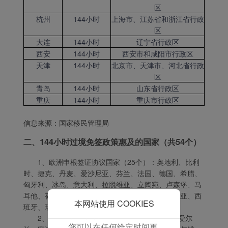
保我们的网站正常运行，
区
并为您提供最佳的用户体
杭州
144小时
上海市、江苏省和浙江省行政
区
验。 使用本网站，功能型
大连
144小时
辽宁省行政区
和分析型Cookie将被安装
西安
144小时
西安市和咸阳市行政区
在您的浏览器中。
天津
144小时
北京市、天津市、河北省行政
在您的同意下，我们还将
区
使用营销Cookie (i) 分析
青岛
144小时
山东省行政区
我们的营销绩效 (ii) 个性
重庆
144小时
重庆市行政区
化我们广告中的优惠信
息。 通过放置这些
信息来源：国家移民管理局
Cookie，厦门航空和第三
方可以跟踪您的互联网行
二、144小时过境免签政策惠及的国家（共54个）
为以使我们的内容和广告
1、欧洲申根签证协议国家（25个）：奥地利、比利
与您的兴趣更加契合。
时、捷克、丹麦、爱沙尼亚、芬兰、法国、德国、希腊、
点击“接受”即表示您同意
匈牙利、冰岛、意大利、拉脱维亚、立陶宛、卢森堡、马
放置所有的营销Cookie。
耳他、荷兰、波兰、葡萄牙、斯洛伐克、斯洛维尼亚、西
点击“拒绝”，我们将不会
本网站使用 COOKIES
班牙、瑞典、瑞士、挪威；
放置任何营销Cookie。
2、欧洲其他国家（15个）：俄罗斯、英国、爱尔
您可以在任何给定时间更