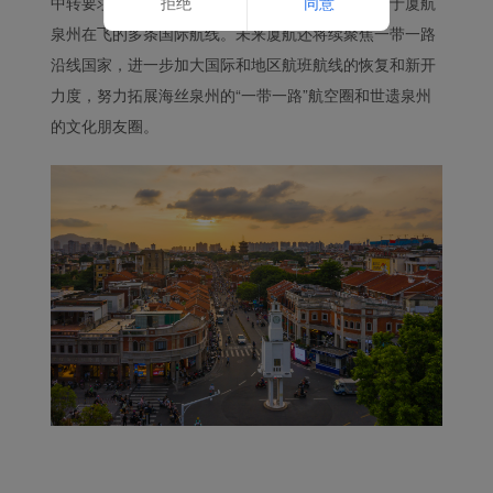
中转要求的旅客提供了免费中转住宿产品，并适用于厦航
拒绝
同意
泉州在飞的多条国际航线。未来厦航还将续聚焦一带一路
沿线国家，进一步加大国际和地区航班航线的恢复和新开
力度，努力拓展海丝泉州的“一带一路”航空圈和世遗泉州
的文化朋友圈。