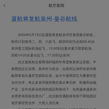
航空新闻
厦航将复航泉州-曼谷航线
2024年6月15日起厦航将复航泉州至泰国曼谷航线，
航班计划每周二、四、六执飞，航班时刻为去程09:40从
泉州晋江国际机场起飞，13:00到达曼谷素万那普机场，
Xiamenair.com使用功能
回程14:00从曼谷起飞，17:20到达泉州。
型和分析型Cookie 来确
此次复航标志着两地时隔四年再度恢复客运直航。中
保我们的网站正常运行，
并为您提供最佳的用户体
泰两国交往深厚，泉州作为侨乡，自南宋以来即有泉州商
验。 使用本网站，功能型
船商客前往暹罗贸易和定居，如今中泰两国互为重要经贸
和分析型Cookie将被安装
合作伙伴，有众多泉州籍侨胞在泰从事石材、鞋服和金融
在您的浏览器中。
产业，近年在家乡政府的倡议和推动下，也有越来越多的
在您的同意下，我们还将
乡贤侨亲回泉投资办厂，此次航班通航将有助于两地更好
使用营销Cookie (i) 分析
地开展经贸合作，方便人员往来。
我们的营销绩效 (ii) 个性
化我们广告中的优惠信