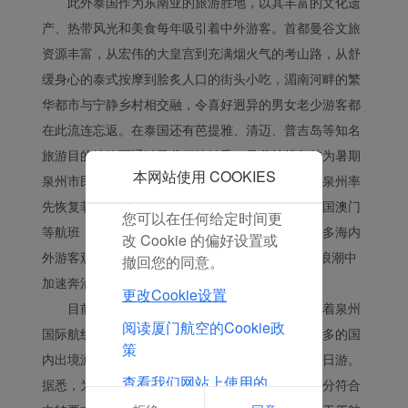
此外泰国作为东南亚的旅游胜地，以其丰富的文化遗
息。 通过放置这些
产、热带风光和美食每年吸引着中外游客。首都曼谷文旅
Cookie，厦门航空和第三
资源丰富，从宏伟的大皇宫到充满烟火气的考山路，从舒
方可以跟踪您的互联网行
缓身心的泰式按摩到脍炙人口的街头小吃，湄南河畔的繁
为以使我们的内容和广告
华都市与宁静乡村相交融，令喜好迥异的男女老少游客都
与您的兴趣更加契合。
在此流连忘返。在泰国还有芭提雅、清迈、普吉岛等知名
点击“接受”即表示您同意
放置所有的营销Cookie。
旅游目的地均可通过曼谷便捷转乘，曼谷航线复航为暑期
点击“拒绝”，我们将不会
本网站使用 COOKIES
泉州市民的出行提供了更多选择。去年以来厦航在泉州率
放置任何营销Cookie。
先恢复菲律宾马尼拉、菲律宾达沃、中国香港、中国澳门
您可以在任何给定时间更
等航班，泉州国际和地区航线轮番复航，吸引了更多海内
改 Cookie 的偏好设置或
外游客观光游玩“世遗”泉州，海丝文化正在出海的浪潮中
撤回您的同意。
加速奔涌。
更改Cookie设置
目前中外双向免签政策带动了出境游热度。随着泉州
阅读厦门航空的Cookie政
国际航线陆续恢复以及城市文旅热度提升，越来越多的国
策
内出境游客通过泉州中转、沿途到泉州半日游、一日游。
查看我们网站上使用的
据悉，为方便和吸引旅客来泉中转旅游，厦航对部分符合
Cookie的完整列表