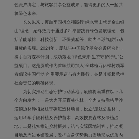
色账户绑定，与旅客共享公益成果，邀请更多的人一起共
筑绿色未来。
长久以来，厦航牢固树立和践行“绿水青山就是金山银
Xiamenair.com使用功能
山”理念，始终致力于通过多种举措践行绿色发展理念，包
型和分析型Cookie 来确
括节能减排、科技创新、环保减塑等，助力全球气候行动
保我们的网站正常运行，
目标的实现。2024年，厦航与中国绿化基金会紧密合作，
并为您提供最佳的用户体
验。 使用本网站，功能型
携手百万森林计划，成功落地“’绿色未来’生态守护行动”公
和分析型Cookie将被安装
益项目。这是厦航作为首家航司加入“全球植万亿棵树领军
在您的浏览器中。
者倡议中国行动”的重要承诺与有力践行，亦是其积极承担
在您的同意下，我们还将
社会责任的明确体现。
使用营销Cookie (i) 分析
为切实推动生态守护行动落地，厦航将着重在以下几
我们的营销绩效 (ii) 个性
个方向发力：一是大力开展育林护林，全力支持腾格里沙
化我们广告中的优惠信
息。 通过放置这些
漠锁边林种植及辽宁碳汇造林项目，设立“厦航公益林”，
Cookie，厦门航空和第三
运用科学手段种植及养护苗木，高效恢复森林及绿植占
方可以跟踪您的互联网行
地；二是扎实推进乡村振兴，结合实际因地制宜，推动项
为以使我们的内容和广告
目地及周边乡镇发展，发挥自身优势助力当地形成优质内
与您的兴趣更加契合。