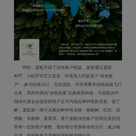
同时，厦航升级了绿色账户权益。旅客通过厦航
APP、小程序等官方渠道，申请加入民航首个“绿色账
户”，参与轻装出行、无纸值机、环保用餐等绿色低碳飞行
任务，用所积累的“绿色能量”兑换树苗种植，可获取由中
国绿化基金会颁发的电子证书与相应树种装扮皮肤。据了
解，厦航第一期可兑换的树种有花棒、梭梭树、红松、胡
桃楸、水曲柳、黄檗等。基于厦航绿色账户前期先发的优
势和一定的用户基数，更好地引导旅客绿色出行，减少碳
足迹，并积极参与美丽中国植树造林行动。