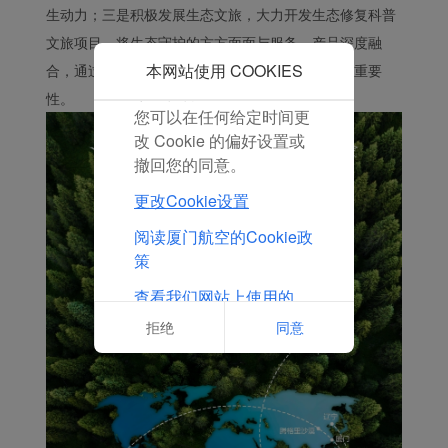
生动力；三是积极发展生态文旅，大力开发生态修复科普
点击“接受”即表示您同意
文旅项目，将生态守护的方方面面与服务、产品深度融
放置所有的营销Cookie。
点击“拒绝”，我们将不会
本网站使用 COOKIES
合，通过旅行中的体验让旅客深刻感受生态守护的重要
放置任何营销Cookie。
性。
您可以在任何给定时间更
改 Cookie 的偏好设置或
撤回您的同意。
更改Cookie设置
阅读厦门航空的Cookie政
策
查看我们网站上使用的
Cookie的完整列表
拒绝
同意