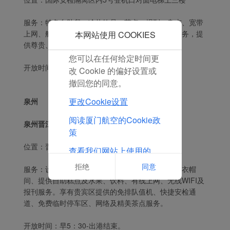
点击“接受”即表示您同意
放置所有的营销Cookie。
服务：特色自助餐、冷热饮品、茶点、报刊、杂志、宽带
点击“拒绝”，我们将不会
上网、航班信息查询、档打印传真、延误改签等服务，提
本网站使用 COOKIES
供尊贵、舒适、便利的候机服务。
放置任何营销Cookie。
您可以在任何给定时间更
开放时间: 当日厦航航班开始办理-出港结束。
改 Cookie 的偏好设置或
撤回您的同意。
更改Cookie设置
泉州
阅读厦门航空的Cookie政
泉州晋江国内休息室
策
位置：晋江机场贵宾服务区2楼C217室。
查看我们网站上使用的
Cookie的完整列表
拒绝
同意
服务：设有小会议室、自助商务区、自助泡茶区、衣帽
间、提供自助糕点及水果、饮料、有线上网、无线WIFI及
报刊服务。享有贵宾区提供的免排队值机、快捷安检通
道、免费临时停车区、网络及精美茶点服务。
开放时间：早5：30-出港结束。