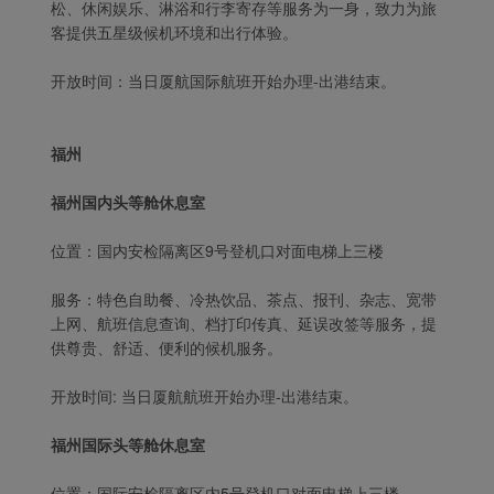
松、休闲娱乐、淋浴和行李寄存等服务为一身，致力为旅
客提供五星级候机环境和出行体验。
开放时间：当日厦航国际航班开始办理-出港结束。
Xiamenair.com使用功能
型和分析型Cookie 来确
保我们的网站正常运行，
福州
并为您提供最佳的用户体
验。 使用本网站，功能型
福州国内头等舱休息室
和分析型Cookie将被安装
在您的浏览器中。
位置：国内安检隔离区9号登机口对面电梯上三楼
在您的同意下，我们还将
服务：特色自助餐、冷热饮品、茶点、报刊、杂志、宽带
使用营销Cookie (i) 分析
上网、航班信息查询、档打印传真、延误改签等服务，提
我们的营销绩效 (ii) 个性
供尊贵、舒适、便利的候机服务。
化我们广告中的优惠信
息。 通过放置这些
开放时间: 当日厦航航班开始办理-出港结束。
Cookie，厦门航空和第三
方可以跟踪您的互联网行
福州国际头等舱休息室
为以使我们的内容和广告
与您的兴趣更加契合。
位置：国际安检隔离区内5号登机口对面电梯上三楼