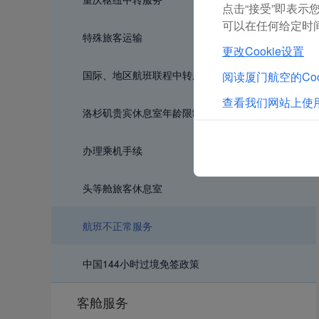
点击“接受”即表示您
可以在任何给定时间
特殊旅客运输
更改Cookie设置
国际、地区航班联程中转服务产品
阅读厦门航空的Coo
查看我们网站上使用
洛杉矶贵宾休息室年龄限制提示
办理乘机手续
头等舱旅客休息室
航班不正常服务
中国144小时过境免签政策
客舱服务