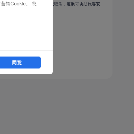
销Cookie。 您
原因，在始发站造成的延误或取消，厦航可协助旅客安
提供膳宿服务。
具航班不正常证明。
同意