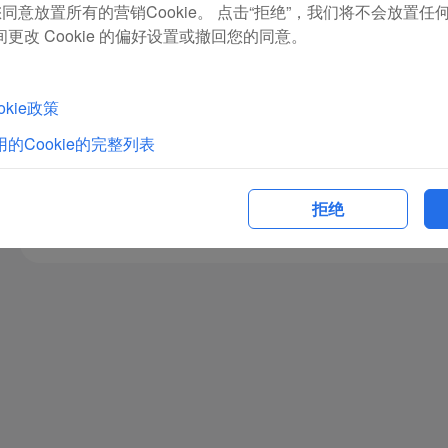
同意放置所有的营销Cookie。 点击“拒绝”，我们将不会放置任何营
三、由于天气、突发事件、空中交通管制、安检和旅客等非厦航
更改 Cookie 的偏好设置或撤回您的同意。
排膳宿，费用由旅客自理。
四、厦航航班发生备降、在经停地延误或取消，厦航免费为旅客
kie政策
的Cookie的完整列表
延误证明
旅客有需要时，可通过候机室现场、厦航直销机构或厦航官网开
拒绝