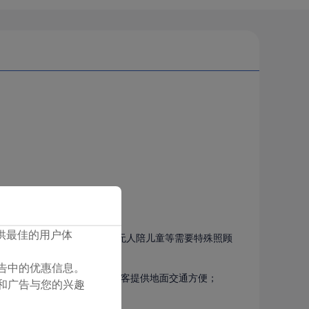
您提供最佳的用户体
弱病残、孕妇、抱小孩旅客、无人陪儿童等需要特殊照顾
们广告中的优惠信息。
无至市区交通工具，视情为旅客提供地面交通方便；
容和广告与您的兴趣
进行经济补偿。