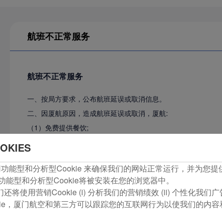
航班不正常服务
航班不正常服务
一、按局方要求，公布航班延误或取消信息。
二、因厦航原因，造成航班延误或取消，厦航:
（1）免费提供餐饮;
（2）提供现有娱乐休闲物品与读物;
OKIES
（3）为有需要的旅客提供通信服务;
com使用功能型和分析型Cookie 来确保我们的网站正常运行，并为
（4）出港航班延误3小时以上，免费向旅客提供膳宿服务，老
功能型和分析型Cookie将被安装在您的浏览器中。
的旅客优先保障；
将使用营销Cookie (i) 分析我们的营销绩效 (ii) 个性化我
（5）延误航班在目的地机场当日飞行结束后抵达或当地机场已
kie，厦门航空和第三方可以跟踪您的互联网行为以使我们的内
（6）延误达4小时或以上航班，对旅客（含婴儿和儿童旅客）