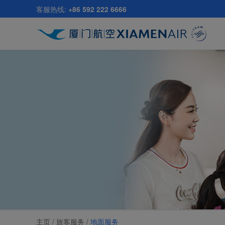
跳
客服热线:
+86 592 222 6666
至
主
要
内
容
主页 /
旅客服务
/
地面服务