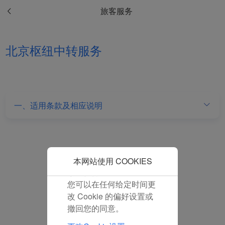
和分析型Cookie将被安装
旅客服务
在您的浏览器中。
在您的同意下，我们还将
使用营销Cookie (i) 分析
北京枢纽中转服务
我们的营销绩效 (ii) 个性
化我们广告中的优惠信
息。 通过放置这些
Cookie，厦门航空和第三
方可以跟踪您的互联网行
一、适用条款及相应说明
为以使我们的内容和广告
与您的兴趣更加契合。
点击“接受”即表示您同意
放置所有的营销Cookie。
点击“拒绝”，我们将不会
本网站使用 COOKIES
放置任何营销Cookie。
您可以在任何给定时间更
改 Cookie 的偏好设置或
撤回您的同意。