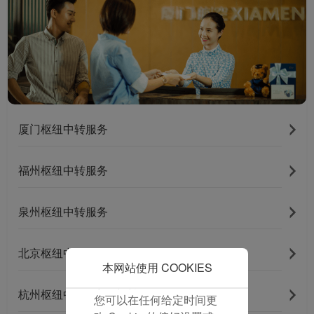
并为您提供最佳的用户体
验。 使用本网站，功能型
和分析型Cookie将被安装
在您的浏览器中。
在您的同意下，我们还将
使用营销Cookie (i) 分析
我们的营销绩效 (ii) 个性
厦门枢纽中转服务
化我们广告中的优惠信
息。 通过放置这些
Cookie，厦门航空和第三
福州枢纽中转服务
方可以跟踪您的互联网行
为以使我们的内容和广告
泉州枢纽中转服务
与您的兴趣更加契合。
点击“接受”即表示您同意
放置所有的营销Cookie。
北京枢纽中转服务
点击“拒绝”，我们将不会
本网站使用 COOKIES
放置任何营销Cookie。
杭州枢纽中转服务
您可以在任何给定时间更