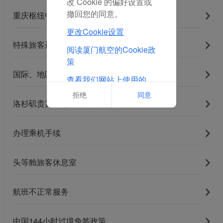
改 Cookie 的偏好设置或
撤回您的同意。
重庆枢纽中转服务
更改Cookie设置
特殊旅客运输
阅读厦门航空的Cookie政
策
国际、地区航班联程中转服务产品
查看我们网站上使用的
Cookie的完整列表
拒绝
同意
洛杉矶贵宾休息室年龄限制提示
办理乘机手续
头等舱旅客休息室
航班不正常服务
中国144小时过境免签政策