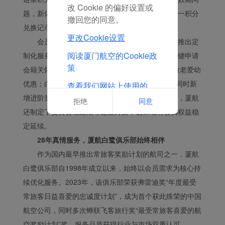
改 Cookie 的偏好设置或
题，新体系推出积分滚动延期政策，会员只要有任一积分
撤回您的同意。
兑换记录即可享受当年到期积分延期至次年。
更改Cookie设置
会员权益关怀更趋精细化，针对不同群体需求推出定
阅读厦门航空的Cookie政
制化服务：贵宾会员在孕产、医疗等特殊时期可一键申请
策
会籍关怀延期；65岁以上及12岁以下的会员可享敬老爱幼
优惠；白鹭贵宾会员可解锁“爱客之家”专属权益，同时新
查看我们网站上使用的
Cookie的完整列表
增进阶奖励计划助力定级、提升。为保障服务衔接，厦航
拒绝
同意
还制定了贵宾会籍延期等过渡方案，确保现有会员权益稳
定延续。
28年真情服务，厦航白鹭俱乐部始终相伴
作为国内最早推出常旅客奖励计划的航司之一，厦航
白鹭俱乐部自1998年成立以来，始终以会员需求为核心持
续优化服务。2023年，该俱乐部荣获弗雷迪奖“年度最受
常旅客日益喜爱的忠诚度计划”，成为首个获此殊荣的中国
航空公司，同时多次蝉联飞客旅行奖“最受常旅客喜爱的航
空奖励计划”奖，服务品质获得行业与市场双重认可。