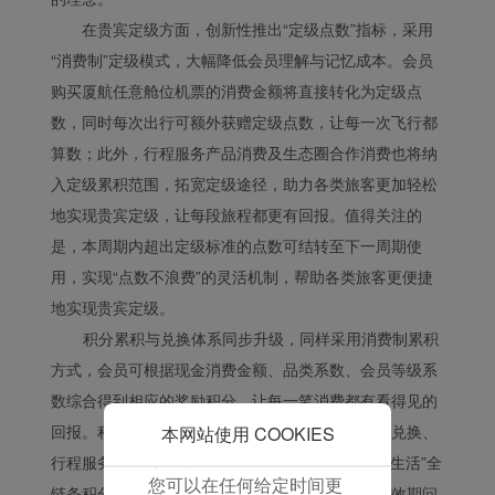
保我们的网站正常运行，
在贵宾定级方面，创新性推出“定级点数”指标，采用
并为您提供最佳的用户体
验。 使用本网站，功能型
“消费制”定级模式，大幅降低会员理解与记忆成本。会员
和分析型Cookie将被安装
购买厦航任意舱位机票的消费金额将直接转化为定级点
在您的浏览器中。
数，同时每次出行可额外获赠定级点数，让每一次飞行都
在您的同意下，我们还将
算数；此外，行程服务产品消费及生态圈合作消费也将纳
使用营销Cookie (i) 分析
入定级累积范围，拓宽定级途径，助力各类旅客更加轻松
我们的营销绩效 (ii) 个性
地实现贵宾定级，让每段旅程都更有回报。值得关注的
化我们广告中的优惠信
息。 通过放置这些
是，本周期内超出定级标准的点数可结转至下一周期使
Cookie，厦门航空和第三
用，实现“点数不浪费”的灵活机制，帮助各类旅客更便捷
方可以跟踪您的互联网行
地实现贵宾定级。
为以使我们的内容和广告
积分累积与兑换体系同步升级，同样采用消费制累积
与您的兴趣更加契合。
方式，会员可根据现金消费金额、品类系数、会员等级系
点击“接受”即表示您同意
数综合得到相应的奖励积分，让每一笔消费都有看得见的
放置所有的营销Cookie。
点击“拒绝”，我们将不会
回报。积分应用场景进一步拓展，覆盖全舱位机票兑换、
本网站使用 COOKIES
放置任何营销Cookie。
行程服务购买及多元化生活消费场景，构造“飞行+生活”全
您可以在任何给定时间更
链条积分生态，让每一笔消费都超值。针对积分有效期问