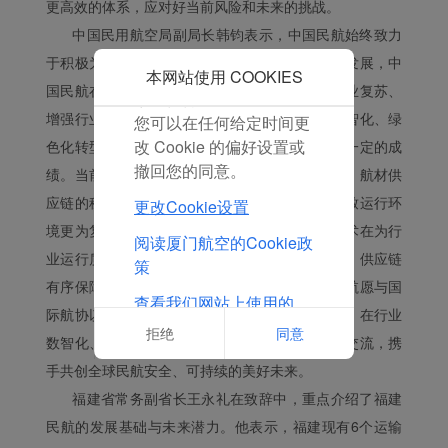
与您的兴趣更加契合。
更高效的体系，应对好当前风险和未来的挑战。
点击“接受”即表示您同意
中国民用航空局副局长韩钧表示，中国民航始终致力
放置所有的营销Cookie。
于积极为全球民航安全发展贡献力量。经过多年发展，中
点击“拒绝”，我们将不会
本网站使用 COOKIES
国民航在强化安全管理、提高运行效率、加快行业复苏、
放置任何营销Cookie。
增强行业韧性、改进服务质量、推动行业加速数智化、绿
您可以在任何给定时间更
改 Cookie 的偏好设置或
色化转型等方面开展了许多有益探索，也取得了一定的成
撤回您的同意。
绩。当前全球民航安全发展仍面临诸多风险挑战，航材供
应链的稳定性和效率有待提高，极端天气增多导致运行环
更改Cookie设置
境更为复杂，自动化、人工智能、无人机等新技术在为行
阅读厦门航空的Cookie政
业运行质效带来巨大变革的同时也带来衍生风险，供应链
策
有序保障可能因为地缘政治被人为阻断。中国民航愿与国
查看我们网站上使用的
际航协以及各国同行一道，风雨同舟、密切合作，在行业
Cookie的完整列表
拒绝
同意
数智化、绿色化发展等新技术、新领域加强分享交流，携
手共创全球民航安全、可持续的美好未来。
福建省常务副省长王永礼在致辞中，重点介绍了福建
民航的发展基础与未来潜力。他表示，福建现有6个运输