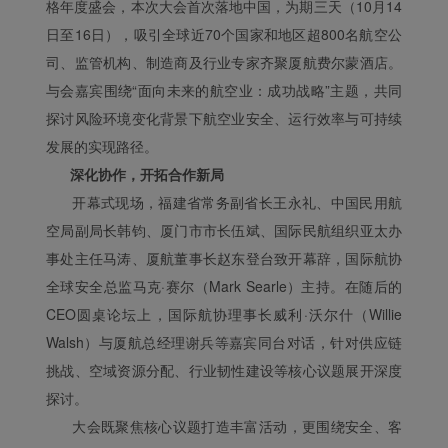
格年度盛会，本次大会首次落地中国，为期三天（10月14
日至16日），吸引全球近70个国家和地区超800名航空公
司、监管机构、制造商及行业专家齐聚厦航费尔蒙酒店。
与会嘉宾围绕“面向未来的航空业：成功战略”主题，共同
探讨风险环境变化背景下航空业安全、运行效率与可持续
发展的实现路径。
深化协作，开拓合作新局
开幕式现场，福建省常务副省长王永礼、中国民用航
空局副局长韩钧、厦门市市长伍斌、国际民航组织亚太办
事处主任马涛、厦航董事长赵东登台致开幕辞，国际航协
全球安全总监马克·赛尔（Mark Searle）主持。在随后的
CEO圆桌论坛上，国际航协理事长威利·沃尔什（Willie
Walsh）与厦航总经理谢兵等嘉宾同台对话，针对供应链
挑战、空域资源分配、行业韧性建设等核心议题展开深度
探讨。
大会既聚焦核心议题打造丰富活动，更围绕安全、客