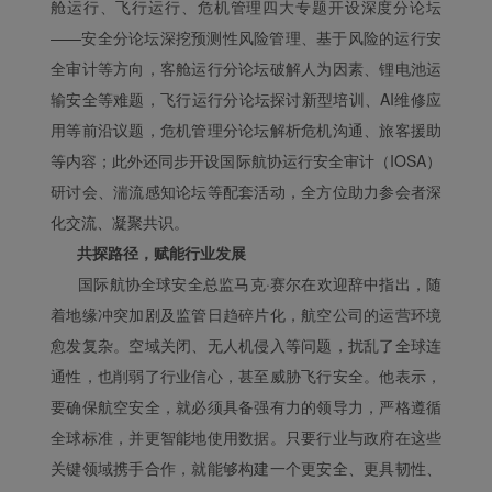
舱运行、飞行运行、危机管理四大专题开设深度分论坛
——安全分论坛深挖预测性风险管理、基于风险的运行安
全审计等方向，客舱运行分论坛破解人为因素、锂电池运
Xiamenair.com使用功能
输安全等难题，飞行运行分论坛探讨新型培训、AI维修应
型和分析型Cookie 来确
用等前沿议题，危机管理分论坛解析危机沟通、旅客援助
保我们的网站正常运行，
等内容；此外还同步开设国际航协运行安全审计（IOSA）
并为您提供最佳的用户体
研讨会、湍流感知论坛等配套活动，全方位助力参会者深
验。 使用本网站，功能型
化交流、凝聚共识。
和分析型Cookie将被安装
共探路径，赋能行业发展
在您的浏览器中。
在您的同意下，我们还将
国际航协全球安全总监马克·赛尔在欢迎辞中指出，随
使用营销Cookie (i) 分析
着地缘冲突加剧及监管日趋碎片化，航空公司的运营环境
我们的营销绩效 (ii) 个性
愈发复杂。空域关闭、无人机侵入等问题，扰乱了全球连
化我们广告中的优惠信
通性，也削弱了行业信心，甚至威胁飞行安全。他表示，
息。 通过放置这些
要确保航空安全，就必须具备强有力的领导力，严格遵循
Cookie，厦门航空和第三
全球标准，并更智能地使用数据。只要行业与政府在这些
方可以跟踪您的互联网行
为以使我们的内容和广告
关键领域携手合作，就能够构建一个更安全、更具韧性、