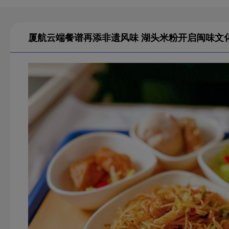
厦航云端餐谱再添非遗风味 湖头米粉开启闽味文