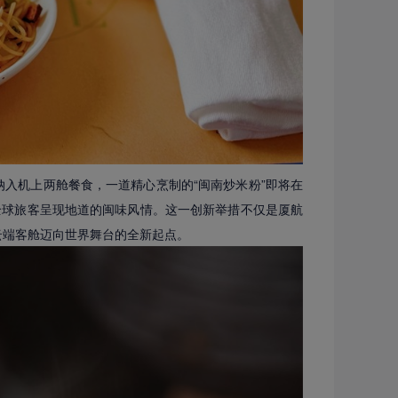
式纳入机上两舱餐食，一道精心烹制的“闽南炒米粉”即将在
全球旅客呈现地道的闽味风情。这一创新举措不仅是厦航
云端客舱迈向世界舞台的全新起点。