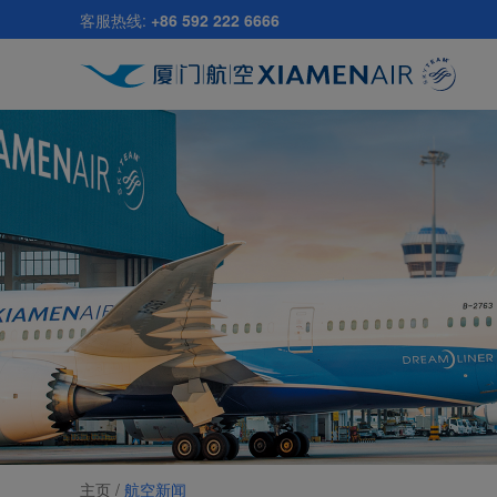
跳
客服热线:
+86 592 222 6666
至
主
要
内
容
主页 /
航空新闻