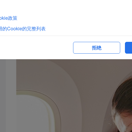
新下，湖头米粉将传统手工技艺与现代生产相结合，延续百年风
近年来，厦航依托旗下“厦航农庄”品牌，将寿宁高山红茶、武
kie政策
云端”的消费场景。此次“湖头米粉”加入厦航机上餐谱，不仅是
的Cookie的完整列表
多的旅客能够在万米高空亲自品尝到“舌尖上的非遗”，充分感
拒绝