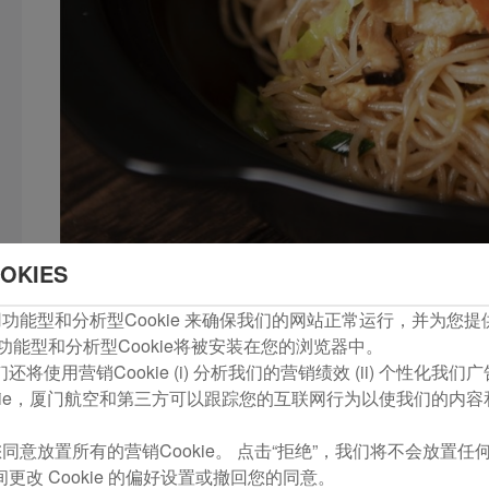
OKIES
com使用功能型和分析型Cookie 来确保我们的网站正常运行，并为
功能型和分析型Cookie将被安装在您的浏览器中。
将使用营销Cookie (i) 分析我们的营销绩效 (ii) 个性化我
湖头米粉作为福建省安溪县湖头镇的传统名产，拥有470余年
kie，厦门航空和第三方可以跟踪您的互联网行为以使我们的内
家地理标志产品，2024年入选泉州市非遗名录。其制作以优
同意放置所有的营销Cookie。 点击“拒绝”，我们将不会放置任何营
压制排粉、晒干等十余道精细手工工序完成。早在清康熙年间的“
更改 Cookie 的偏好设置或撤回您的同意。
冰，细如清丝，韧如胶簧，状如花絮”的独特特质惊艳众人，从