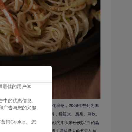
您提供最佳的用户体
们广告中的优惠信息。
历史，承载着深厚的历史文化底蕴，2009年被列为国
容和广告与您的兴趣
质大米和五阆山天然矿泉水为原料，经浸米、磨浆、蒸炊、
销Cookie。 您
升平嘉宴”上，名臣李光地进献的湖头米粉便以“白如晶
此声名远扬。如今，在16位县级非遗传承人的坚守与创