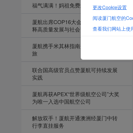
福气满满！妈祖免费乘厦航航班进京
更改Cookie设置
阅读厦门航空的Coo
厦航出席COP16大会，以绿色行动诠
释高质量发展与社会责任
查看我们网站上使用
厦航携手米其林指南开启福建对味之
旅
联合国高级官员点赞厦航可持续发展
实践
厦航再获APEX“世界级航空公司”大奖
为唯一入选中国航空公司
解放双手！厦航开通澳洲经厦门中转
行李直挂服务