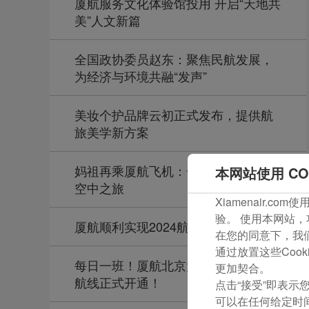
厦航服务文化体验馆投用 开启“天地共
美”人文新篇
全国政协委员赵东：聚焦民航发展，
为经济与环境共融“发声”
美妆个护品牌云初正式发布，提供航
旅美学新方案
妈祖再乘厦航飞机：一场“神仙”级别的
本网站使用 CO
空中之旅
Xiamenair.
验。 使用本网站，
厦航顺利实现2024航空安全年
在您的同意下，我们还
通过放置这些Coo
每日一班！厦航北京大兴—老挝万象
更加契合。
航线正式开通！
点击“接受”即表示您
可以在任何给定时间