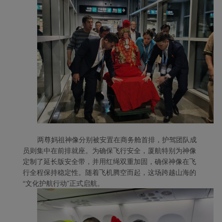
Xiamenair.com使用功能
型和分析型Cookie 来确
保我们的网站正常运行，
并为您提供最佳的用户体
验。 使用本网站，功能型
和分析型Cookie将被安装
在您的浏览器中。
在您的同意下，我们还将
两尊妈祖神像分别被安置在商务舱首排，护驾团队成
使用营销Cookie (i) 分析
员则集中在前排就座。为确保飞行安全，厦航特别为神像
我们的营销绩效 (ii) 个性
定制了延长版安全带，并用红绳双重加固，确保神像在飞
化我们广告中的优惠信
行全程保持稳定性。随着飞机腾空而起，这场跨越山海的
“文化护航行动”正式启航
。
息。 通过放置这些
Cookie，厦门航空和第三
方可以跟踪您的互联网行
为以使我们的内容和广告