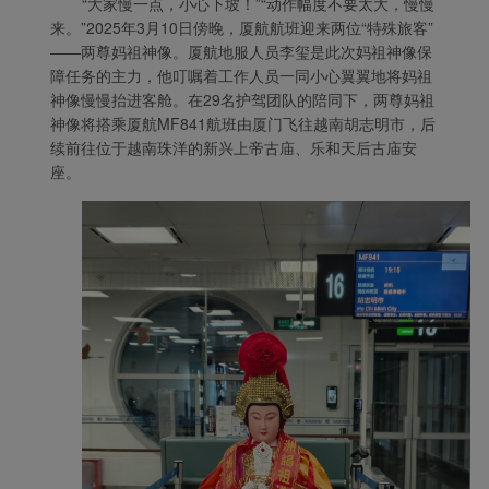
“大家慢一点，小心下坡！”“动作幅度不要太大，慢慢
来。”
2025年
3月10日傍晚，厦航航班迎来两位“特殊旅客”
——两尊妈祖神像。厦航地服人员李玺是此次妈祖神像保
障任务的主力，他叮嘱着工作人员一同小心翼翼地将妈祖
神像慢慢抬进客舱。在29名护驾团队的陪同下，两尊妈祖
神像将搭乘厦航MF841航班由厦门飞往越南胡志明市，后
续前往位于越南珠洋的新兴上帝古庙、乐和天后古庙安
座。