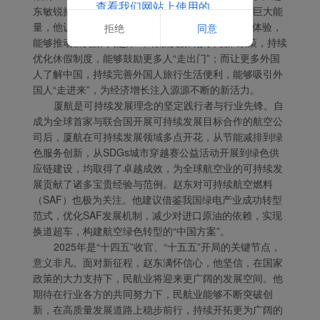
查看我们网站上使用的
东敏锐捕捉到新文旅在挖掘内需潜力方面所蕴含的巨大能
Cookie的完整列表
量，他认为，挖掘新文旅IP，善用新载体，营造新体验，
拒绝
同意
能够推动新文旅“火起来”；将新文旅纳入“两新”政策，持续
优化休假制度，能够鼓励更多人“走出门”；而让更多外国
人了解中国，持续完善外国人旅行生活便利，能够吸引外
国人“走进来”，为经济增长注入源源不断的新活力。
厦航是可持续发展理念的坚定践行者与行业先锋。自
成为全球首家与联合国开展可持续发展目标合作的航空公
司后，厦航在可持续发展领域多点开花，从节能减排到绿
色服务创新，从SDGs城市穿越赛公益活动开展到绿色供
应链建设，均取得了卓越成效，为全球航空业的可持续发
展贡献了诸多宝贵经验与范例。赵东对可持续航空燃料
（SAF）也极为关注。他建议借鉴我国绿电产业成功转型
范式，优化SAF发展机制，减少对进口原油的依赖，实现
换道超车，构建航空绿色转型的“中国方案”。
2025年是“十四五”收官、“十五五”开局的关键节点，
意义非凡。面对新征程，赵东满怀信心，他坚信，在国家
政策的大力支持下，民航业将迎来更广阔的发展空间。他
期待在行业各方的共同努力下，民航业能够不断突破创
新，在高质量发展道路上稳步前行，持续开拓更为广阔的