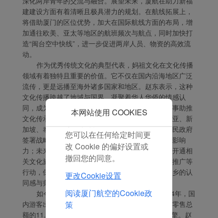
深化两岸青年的交流与融合。展望未来，厦航在助力新福
我们的营销绩效 (ii) 个性
建建设方面有着清晰且极具潜力的规划。在航线拓展上，
化我们广告中的优惠信
将借助厦门的区位优势，加大在国际航线方面的布局，增
息。 通过放置这些
加通往欧美、亚太等地区的航班频次与航点，同时加快打
Cookie，厦门航空和第三
造“闽台空中快线”，进一步促进两岸人员、物资的高效流
方可以跟踪您的互联网行
动。
为以使我们的内容和广告
作为优秀传统文化的典型代表，妈祖文化在文化传播
领域有着独特且重要的价值。它不仅在国内沿海地区广泛
与您的兴趣更加契合。
流传，更是远播至海外诸多国家和地区。赵东表示，这种
点击“接受”即表示您同意
文化传播跨越了地域与国界，凝聚着华人华侨的情感认
放置所有的营销Cookie。
同，成为连接全球华人的精神纽带。为讲好妈祖故事助推
点击“拒绝”，我们将不会
本网站使用 COOKIES
文化传承，厦航承担了湄洲妈祖前往台湾、马来西亚、新
放置任何营销Cookie。
加坡、泰国等地巡安的运输保障任务；与莆田市人民政府
您可以在任何给定时间更
签署战略合作框架协议，携手扩大妈祖文化的国际影响
改 Cookie 的偏好设置或
力；未来，厦航还将继续通过打造文化主题航班、开通相
撤回您的同意。
关文化旅游目的地航线、利用国际航线网络向海外推广等
行动，保护和弘扬妈祖文化，让广大海外乡亲对家乡的认
更改Cookie设置
同感与归属感更加深厚。
阅读厦门航空的Cookie政
如今，国内文旅消费市场发展势头迅猛。2024年，国
内游客出游总消费高达5.75万亿元，占社会消费品零售总
策
额的11.8%，文旅消费已然成为提振内需的重要引擎。赵