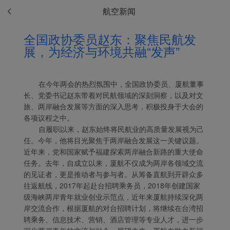
航空新闻
全国政协委员赵东：聚焦民航发
展，为经济与环境共融“发声”
在今年两会的热烈氛围中，全国政协委员、厦航董事
长、党委书记赵东带着对民航领域的深刻洞察，以及对文
旅、两岸融合发展等方面的深入思考，积极投身于大会的
各项议程之中。
Xiamenair.com使用功能
自履职以来，赵东始终将民航业的高质量发展视为己
型和分析型Cookie 来确
任。今年，他将目光聚焦于两岸融合发展这一关键议题。
保我们的网站正常运行，
近年来，党和国家赋予福建探索两岸融合新路的重大使命
并为您提供最佳的用户体
任务。去年，自成立以来，厦航不仅成为两岸各领域交流
的见证者，更是推动者与参与者。从筹备直航到开辟众多
验。 使用本网站，功能型
往返航线，2017年起赴台招聘乘务员，2018年创建国家
和分析型Cookie将被安装
级海峡两岸青年就业创业示范点，近年来厦航持续深化两
在您的浏览器中。
岸交流合作，根据厦航的对台招聘计划，将继续在台湾招
在您的同意下，我们还将
聘乘务、信息技术、营销、酒店管理等专业人才，进一步
使用营销Cookie (i) 分析