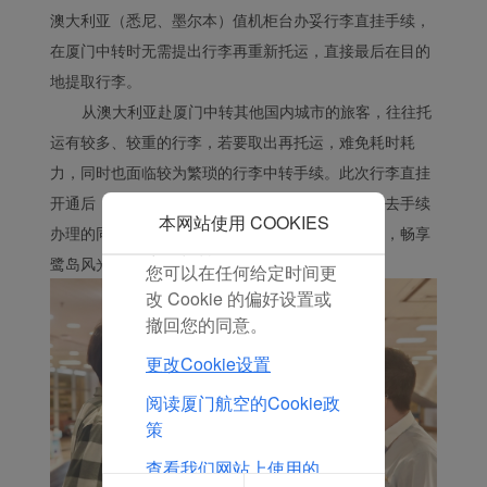
化我们广告中的优惠信
澳大利亚（悉尼、墨尔本）值机柜台办妥行李直挂手续，
息。 通过放置这些
在厦门中转时无需提出行李再重新托运，直接最后在目的
Cookie，厦门航空和第三
地提取行李。
方可以跟踪您的互联网行
从澳大利亚赴厦门中转其他国内城市的旅客，往往托
为以使我们的内容和广告
与您的兴趣更加契合。
运有较多、较重的行李，若要取出再托运，难免耗时耗
点击“接受”即表示您同意
力，同时也面临较为繁琐的行李中转手续。此次行李直挂
放置所有的营销Cookie。
开通后，旅客在中转时无需将托运的行李提出，免去手续
点击“拒绝”，我们将不会
本网站使用 COOKIES
办理的同时，还可以解放双手，在等待中转的间歇，畅享
放置任何营销Cookie。
鹭岛风光。
您可以在任何给定时间更
改 Cookie 的偏好设置或
撤回您的同意。
更改Cookie设置
阅读厦门航空的Cookie政
策
查看我们网站上使用的