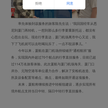
Cookie的完整列表
拒绝
同意
率先体验到该服务的旅客陈先生说：“我回国经常从悉
尼到厦门再转机，一想到那么多行李要重新托运，都没有
心思出去玩。现在行李直达，厦门机场离市中心又近，我
下了飞机就可以去吃喝玩乐了，一点不耽误事儿。”
今年以来，厦航在厦门机场持续铺开“通程航班”服
务，实现国内外超过70个航点的行李直挂服务，目前已超
过114万名旅客体验。此次厦航与厦门机场海关、厦门口
岸办、元翔空港等单位通力合作，解决了安检机改造、场
所及设备配置等难点、痛点，最终如期开通这项服务。
未来，厦航将继续推进中转枢纽建设，逐步实现所有
境外航点支持当日中转、隔日中转行李直挂服务。