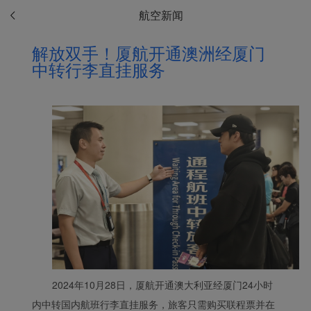
航空新闻
解放双手！厦航开通澳洲经厦门
中转行李直挂服务
Xiamenair.com使用功能
型和分析型Cookie 来确
保我们的网站正常运行，
并为您提供最佳的用户体
验。 使用本网站，功能型
和分析型Cookie将被安装
在您的浏览器中。
在您的同意下，我们还将
使用营销Cookie (i) 分析
2024年10月28日，厦航开通澳大利亚经厦门24小时
我们的营销绩效 (ii) 个性
内中转国内航班行李直挂服务，旅客只需购买联程票并在