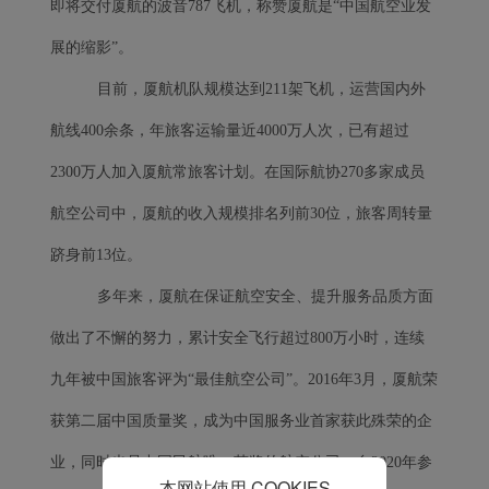
即将交付厦航的波音787飞机，称赞厦航是“中国航空业发
Xiamenair.com使用功能
型和分析型Cookie 来确
展的缩影”。
保我们的网站正常运行，
并为您提供最佳的用户体
目前，厦航机队规模达到211架飞机，运营国内外
验。 使用本网站，功能型
航线400余条，年旅客运输量近4000万人次，已有超过
和分析型Cookie将被安装
在您的浏览器中。
2300万人加入厦航常旅客计划。在国际航协270多家成员
在您的同意下，我们还将
航空公司中，厦航的收入规模排名列前30位，旅客周转量
使用营销Cookie (i) 分析
我们的营销绩效 (ii) 个性
跻身前13位。
化我们广告中的优惠信
多年来，厦航在保证航空安全、提升服务品质方面
息。 通过放置这些
Cookie，厦门航空和第三
做出了不懈的努力，累计安全飞行超过800万小时，连续
方可以跟踪您的互联网行
为以使我们的内容和广告
九年被中国旅客评为“最佳航空公司”。2016年3月，厦航荣
与您的兴趣更加契合。
获第二届中国质量奖，成为中国服务业首家获此殊荣的企
点击“接受”即表示您同意
放置所有的营销Cookie。
业，同时也是中国民航唯一获奖的航空公司。自2020年参
点击“拒绝”，我们将不会
本网站使用 COOKIES