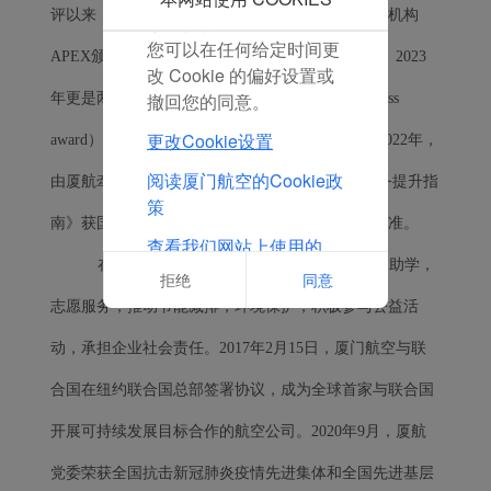
评以来，厦航连续三年获得世界著名航空服务测评机构
放置任何营销Cookie。
您可以在任何给定时间更
APEX颁发的“五星级国际航空公司”大奖，2022年、2023
改 Cookie 的偏好设置或
撤回您的同意。
年更是两度荣获“世界级航空公司”大奖（World Class
更改Cookie设置
award），成为首家跻身“世界八强”的中国航司。2022年，
阅读厦门航空的Cookie政
由厦航牵头编制的《质量管理 文化和机制支撑服务提升指
策
南》获国家级认证，厦航式标准正式上升为国家标准。
查看我们网站上使用的
在追求自身发展的同时，厦航通过开展扶贫助学，
Cookie的完整列表
拒绝
同意
志愿服务，推动节能减排，环境保护，积极参与公益活
动，承担企业社会责任。2017年2月15日，厦门航空与联
合国在纽约联合国总部签署协议，成为全球首家与联合国
开展可持续发展目标合作的航空公司。2020年9月，厦航
党委荣获全国抗击新冠肺炎疫情先进集体和全国先进基层