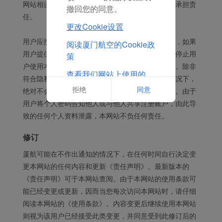
网站相连接的第三方网站提供的信息进行经营活动承担责
撤回您的同意。
任。
更改Cookie设置
用户应按照要求提供及时、详尽及准确的个人资料，如果
阅读厦门航空的Cookie政
用户提供的数据包含有不正确的信息，本网站保留停止用
策
户使用本网站服务的权利。本网站对用户信息保密。除非
查看我们网站上使用的
符合隐私条款约定条件，否则在未经用户同意的情况下，
Cookie的完整列表
拒绝
同意
绝对不会将用户数据以任何方式泄露给任何第三方。由于
用户将个人密码告知他人或与他人共享注册账户，由此导
致的任何个人资料泄露，本网站不负任何责任。
修订
厦航可能在不作出通知的情况下，在任何时间自行决定变
更本网站的任何内容和更新《责任声明》。最新版本的
《责任声明》可于本网站查阅。由于本网站的使用条款可
能已经变更或更新，因而当您每次访问本网站时，请仔细
阅读本网站的《使用条款》。内容变更后继续使用本网站
则视为该用户已经接受此类变更，并同意受到此修订后的