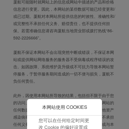
厦航可能随时就网站上的信息或网站中描述的产品和价格
并为您提供最佳的用户体
信息进行变更。因此，本网站的某些数据可能已经变更和/
验。 使用本网站，功能型
和分析型Cookie将被安装
或已过期。厦航对本网站所提供信息的时效性、准确性和/
在您的浏览器中。
或完整性不承担任何义务、赔偿责任，也不提供任何担
在您的同意下，我们还将
保。若需准确信息请咨询厦航当地营业部或拨打热线“86-
使用营销Cookie (i) 分析
592-2226666”。
我们的营销绩效 (ii) 个性
化我们广告中的优惠信
厦航不保证本网站不会出现突然中断或错误，不保证本网
息。 通过放置这些
站或提供网站网络服务的服务器不受病毒或程序错误的攻
Cookie，厦门航空和第三
击。如因故障、系统维护及升级或不可抗力导致本网站暂
方可以跟踪您的互联网行
停服务，于暂停服务期间造成的一切不便与损失，厦航不
为以使我们的内容和广告
负任何责任。
与您的兴趣更加契合。
点击“接受”即表示您同意
此外，因使用本网站所导致的结果，包括但不限于由于您
放置所有的营销Cookie。
的访问、使用、浏览或下载本网站或本网站的链结网站的
点击“拒绝”，我们将不会
本网站使用 COOKIES
任何数据或而对您的计算机设备、软件、数据或其他资产
放置任何营销Cookie。
感染病毒所造成的损失或损坏，厦门航空有限公司不承担
您可以在任何给定时间更
任何义务、赔偿责任，厦航也不对用户依据本网站或与本
改 Cookie 的偏好设置或