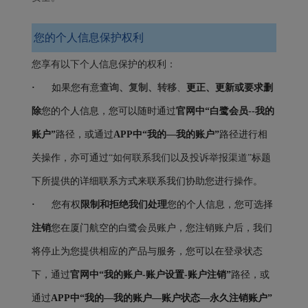
您的个人信息保护权利
您享有以下个人信息保护的权利：
查询、复制、转移
、
·
如果您有意
更正、更新或要求删
除
您的个人信息，您可以随时通过
官网中“白鹭会员
--
我的
账户”
路径，或通过
APP
中“我的
—
我的账户”
路径进行相
关操作，亦可通过
“如何联系我们以及投诉举报渠道”
标题
下所提供的详细联系方式来联系我们协助您进行操作。
·
您有权
限制和
拒绝我们处理
您的个人信息，您可选择
注销
您在厦门航空的白鹭会员账户，您注销账户后，我们
将停止为您提供相应的产品与服务，您可以在登录状态
下，通过
官网中“我的账户
-账户设置-账户注销”
路径，或
通过
APP
中“我的
—
我的账户
—
账户状态
—
永久注销账户”