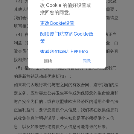
（3）为应对突发公共卫生事件，或保障公共利益，您及
改 Cookie 的偏好设置或
其他人的生命健康和财产安全所需（如：疫情防控需要，
撤回您的同意。
我们会请您出示您的健康证明或按照有权机关要求邀请您
更改Cookie设置
填写相关信息）
阅读厦门航空的Cookie政
（4）在欧盟或欧洲经济区境内，我们可能会因合法正当
策
利益（管理我们的信息系统、反欺诈、网络信息安全、白
鹭会员俱乐部会员活动、与我们的机票销售和会员服务直
查看我们网站上使用的
Cookie的完整列表
接相关的营销活动）而处理您的个人信息。
拒绝
同意
（5）征得您的同意时（如您可自愿填写信息来接受我们
的最新营销活动或优惠折扣）；
如果我们因履行我们与您之间的有效合同、遵守我们的法
定义务、应对突发公共卫生事件或为保障您的生命健康和
财产安全为目的，或在欧盟或欧洲经济区内适用企业合法
正当利益时，要求您提供个人信息，我们将在收集信息前
或收集信息时明确说明，并告知您是否必须提供个人信
息，以及如果您拒绝提供个人信息可能导致的后果。