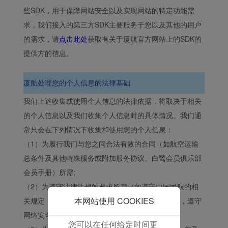
保我们的网站正常运行，
些SDK，用于保障网站安全以及实现网站的特定功能需
并为您提供最佳的用户体
求，我们接入的第三方SDK主要服务于您以及其他的用户
验。 使用本网站，功能型
的需求，请
点击此处
获取有关于厦航官方网站上的SDK的
和分析型Cookie将被安装
在您的浏览器中。
提供方的信息。
在您的同意下，我们还将
使用营销Cookie (i) 分析
厦航处理您的个人信息的法律基础
我们的营销绩效 (ii) 个性
我们上述收集或使用个人信息的法律依据，将取决于相关
化我们广告中的优惠信
息。 通过放置这些
的个人信息以及我们收集个人信息时的具体情况。我们通
Cookie，厦门航空和第三
常只会在下列情况下收集和使用您的个人信息：
方可以跟踪您的互联网行
（1）为履行我们与您之间合法有效的合同（如航空运输
为以使我们的内容和广告
总条件及其他特殊服务或附加服务协议、白鹭会员俱乐部
与您的兴趣更加契合。
会员手册）所需;
点击“接受”即表示您同意
（2）为遵守法律法规的要求所需（如遵守中国民航的相
放置所有的营销Cookie。
点击“拒绝”，我们将不会
本网站使用 COOKIES
关规定，航空公司需收集旅客真实姓名和身份证号，遵守
放置任何营销Cookie。
网络安全等级保护义务需存储日志信息）。
您可以在任何给定时间更