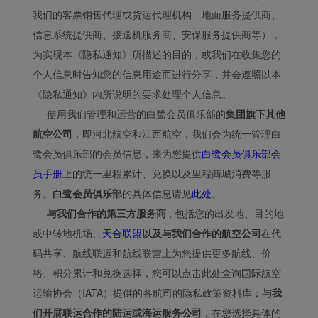
我们的客票销售代理或货运代理机构、地面服务提供商、
信息系统提供商、接送机服务商、安保服务提供商等），
为实现本《隐私通知》所描述的目的，或我们在收集您的
个人信息时告知您的信息用途而进行分享，并会遵照以本
《隐私通知》内所说明的要求处理个人信息。
使用我们管理和运营的白鹭会员俱乐部的
集团旗下其他
航空公司
，即河北航空和江西航空，我们会为统一管理白
鹭会员俱乐部的会员信息，来为您提供
白鹭会员俱乐部会
员手册
上的统一里程累计、兑换以及里程商城消费等服
务。
白鹭会员俱乐部
的具体信息请见
此处
。
与我们合作的第三方服务商
, 包括您的出发地、目的地
或中转地机场、
天合联盟
以及与我们合作的航空公司
在代
码共享、航线联运和航线联营上为您提供更多航线、价
格、积分累计和兑换选择，您可以点击此处查询国际航空
运输协会（IATA）提供的各航司的隐私政策资料库；
与我
们开展联运合作的陆运或海运服务公司
，在您选择具体的