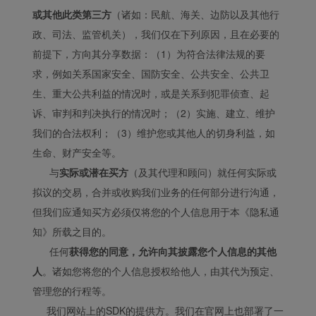
或其他此类第三方
（诸如：民航、海关、边防以及其他行
政、司法、监管机关），我们仅在下列原因，且在必要的
前提下，方向其分享数据：（1）为符合法律法规的要
求，例如关系国家安全、国防安全、公共安全、公共卫
生、重大公共利益的情况时，或是关系到犯罪侦查、起
诉、审判和判决执行的情况时；（2）实施、建立、维护
我们的合法权利；（3）维护您或其他人的切身利益，如
生命、财产安全等。
与
实际或潜在买方
（及其代理和顾问）就任何实际或
拟议的交易，合并或收购我们业务的任何部分进行沟通，
但我们应通知买方必须仅将您的个人信息用于本《隐私通
知》所载之目的。
任何
获得您的同意，允许向其披露您个人信息的其他
人
。诸如您将您的个人信息授权给他人，由其代为预定、
Xiamenair.com使用功能
管理您的行程等。
型和分析型Cookie 来确
我们网站上的SDK的提供方。我们在官网上也部署了一