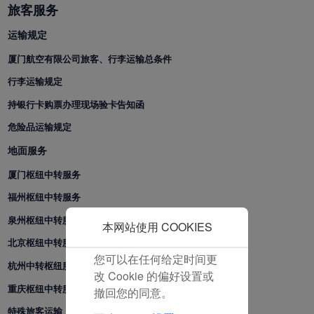
和分析型Cookie将被安装
旅客服务
在您的浏览器中。
运输规定
在您的同意下，我们还将
使用营销Cookie (i) 分析
厦门航空有限公司旅客、行李运输总条件
我们的营销绩效 (ii) 个性
行李运输规定
化我们广告中的优惠信
持银行卡购票办理现场验卡告知函
息。 通过放置这些
Cookie，厦门航空和第三
危险品运输规定
方可以跟踪您的互联网行
地面服务
为以使我们的内容和广告
与您的兴趣更加契合。
厦门枢纽中转服务
点击“接受”即表示您同意
福州枢纽中转服务
放置所有的营销Cookie。
泉州枢纽中转服务
点击“拒绝”，我们将不会
本网站使用 COOKIES
放置任何营销Cookie。
北京枢纽中转服务
您可以在任何给定时间更
杭州中转枢纽服务
改 Cookie 的偏好设置或
重庆枢纽中转服务
撤回您的同意。
特殊旅客运输