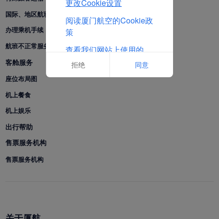
更改Cookie设置
国际、地区航班联程中转服务产品
阅读厦门航空的Cookie政
办理乘机手续
策
航班不正常服务
查看我们网站上使用的
Cookie的完整列表
客舱服务
拒绝
同意
座位布局图
机上餐食
机上娱乐
出行帮助
售票服务机构
售票服务机构
关于厦航