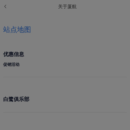
关于厦航
站点地图
优惠信息
促销活动
Xiamenair.com使用功能
白鹭俱乐部
型和分析型Cookie 来确
保我们的网站正常运行，
并为您提供最佳的用户体
验。 使用本网站，功能型